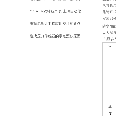
尾管长度：
YZS-102双针压力表(上海自动化仪表四厂)-白云牌产品介绍
尾管直径
安装部分螺
电磁流量计工程应用应注意要点分享
防水性
渗入温度
造成压力传感器的零点漂移原因是什么？
产品选
W
温
度