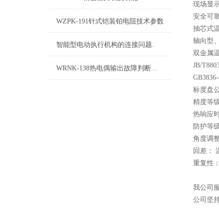
现场显
安全可
WZPK-191针式铠装铂电阻技术参数
抽芯式
轴向型、
智能型电动执行机构的连接问题.
双金属
JB/T880
WRNK-138热电偶输出故障判断方法
GB3836-
标度盘公
精度等级：
热响应时
防护等级
角度调整
回差：
重复性：
我公司
公司坚持