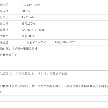
电压 DC 13V～30V
定性 ±0.2%
输出 4～20mA
过压 量程150%
寸 120×60×100 max
i大压力 量程200%
温度 介质 -20～70℃ 环境 -20～80℃
接插件压力变送器外形图及尺寸
插件接线端子图
电源正 ２、 供电电源负 ３、 ＮＣ Ｂ、屏蔽线和地线
接插件的固定螺丝下，拨下接插件便看见图２，但必须用摄子将螺丝孔内小塑料卡
子。