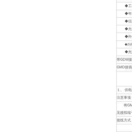
◆工作
◆年稳
◆信号
◆允许
◆外型尺
◆zu
◆允许
带GDM
GMD接
１、 供电
注意事项
将GMD
见接线端
接线方式