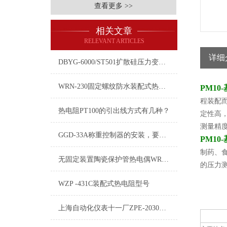
查看更多 >>
相关文章
RELEVANT ARTICLES
详细
DBYG-6000/ST501扩散硅压力变送器
WRN-230固定螺纹防水装配式热电偶技术特点
PM1
程装配
热电阻PT100的引出线方式有几种？
定性高
测量精
GGD-33A称重控制器的安装，要注意些什么？
PM1
制药、
无固定装置陶瓷保护管热电偶WRR-120B
的压力
WZP -431C装配式热电阻型号
上海自动化仪表十一厂ZPE-2030QII伺服放大器产品介绍