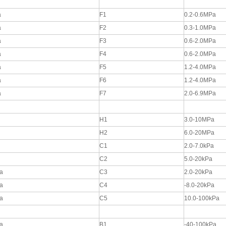
a
F1
0.2-0.6MPa
a
F2
0.3-1.0MPa
a
F3
0.6-2.0MPa
a
F4
0.6-2.0MPa
a
F5
1.2-4.0MPa
a
F6
1.2-4.0MPa
a
F7
2.0-6.9MPa
H1
3.0-10MPa
H2
6.0-20MPa
C1
2.0-7.0kPa
C2
5.0-20kPa
a
C3
2.0-20kPa
a
C4
-8.0-20kPa
a
C5
10.0-100kPa
a
B1
-40-100kPa