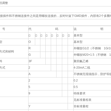
量程调整
插件和不锈钢连接件之间是用螺纹连接的，反时针旋下GMD插件，内部有2个多圈
号
代 码
说 明
□
□
□
□
□
□
□
□
基本型
型
O
基本型
R
外螺纹G1/2（不锈钢 1Gr18
方式和材料
G
外螺纹M20×1.5（不锈钢 1G
料
3F
聚四氟乙烯
方式
2
4-20mA二线
A
不锈钢无现场指示，防护等级I
2
0.2
5
0.5
9
特殊要求
见标准量程表
Y
非标准量程