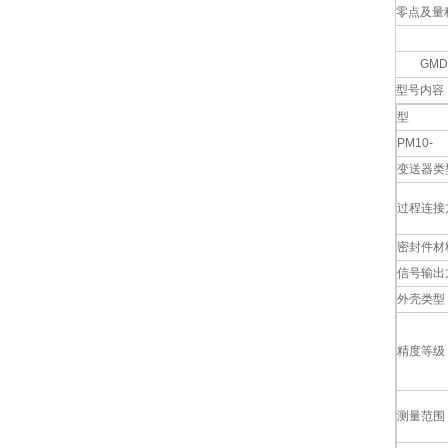
零点及
GMD接
型号内容
型 
PM10-
变送器类
过程连接
密封件材
信号输出
外壳类型
精度等级
测量范围