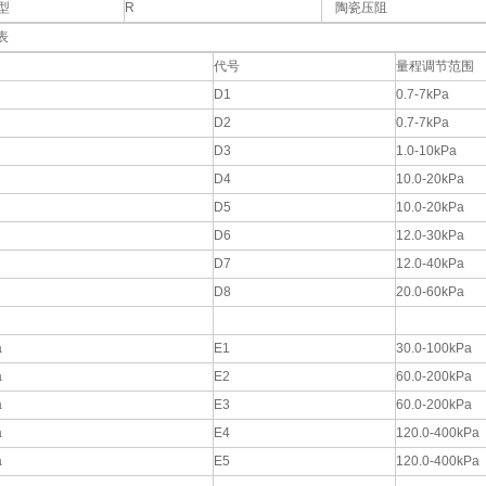
型
R
陶瓷压阻
表
代号
量程调节范围
D1
0.7-7kPa
D2
0.7-7kPa
D3
1.0-10kPa
D4
10.0-20kPa
D5
10.0-20kPa
D6
12.0-30kPa
D7
12.0-40kPa
D8
20.0-60kPa
a
E1
30.0-100kPa
a
E2
60.0-200kPa
a
E3
60.0-200kPa
a
E4
120.0-400kPa
a
E5
120.0-400kPa