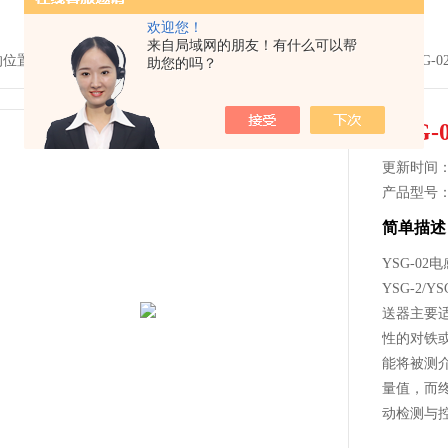
欢迎您！
来自局域网的朋友！有什么可以帮
的位置：
首页
>
产品中心
>
压力变送器系列
>
电感式压力变送器
> YSG-
助您的吗？
YSG
更新时间： 2
产品型号
简单描述
YSG-0
YSG-2/
送器主要
性的对铁
能将被测
量值，而
动检测与