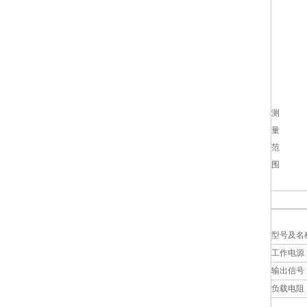
测
量
范
围
型号及名
工作电源
输出信号
负载电阻