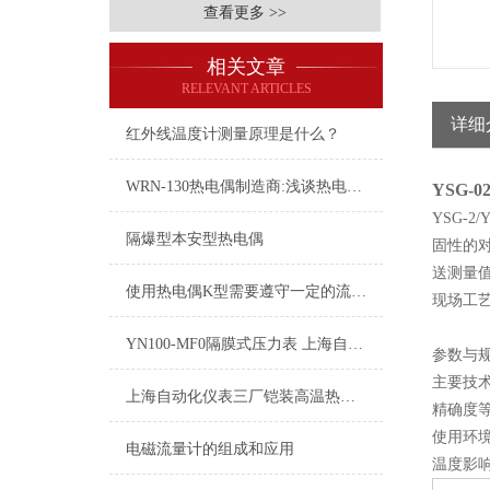
查看更多 >>
相关文章
RELEVANT ARTICLES
详细
红外线温度计测量原理是什么？
WRN-130热电偶制造商:浅谈热电偶测量原理及优点
YSG-
YSG-2/
隔爆型本安型热电偶
固性的
送测量
使用热电偶K型需要遵守一定的流程和事项
现场工
YN100-MF0隔膜式压力表 上海自动化仪表四厂
参数与
主要技
上海自动化仪表三厂铠装高温热电偶的主要优势
精确度等
使用环境
电磁流量计的组成和应用
温度影响