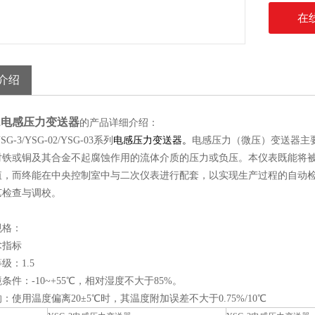
在
介绍
02电感压力变送器
的产品详细介绍：
YSG-3/YSG-02/YSG-03系列
电感压力变送器。
电感压力（微压）变送器主
对铁或铜及其合金不起腐蚀作用的流体介质的压力或负压。本仪表既能将
值，而终能在中央控制室中与二次仪表进行配套，以实现生产过程的自动
艺检查与调校。
规格：
术指标
级：1.5
条件：-10~+55℃，相对湿度不大于85%。
：使用温度偏离20±5℃时，其温度附加误差不大于0.75%/10℃