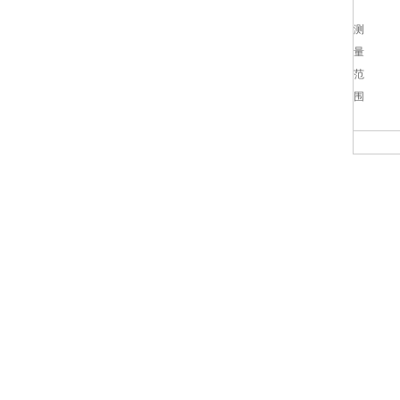
测
量
范
围