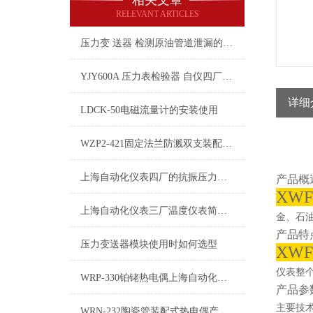
相关文章
RELEVANT ARTICLES
压力变 送器 检测原油管道泄漏的重要性
YJY600A 压力表检验器 自仪四厂 上海自动化仪表四厂
详细
LDCK-50电磁流量计的安装使用
WZP2-421固定法兰防溅双支装配式热电阻技术介绍
上海自动化仪表四厂的抗振压力表适用环境剧烈振动场所
产品概
XW
上海自动化仪表三厂温度仪表简介和温度控制仪表的定义
金、石
产品特
压力变送器模块使用时如何选型
XW
仪表整
WRP-330铂铑热电偶​上海自动化仪表三厂
产品参
主要技
WRN-232陶瓷管装配式热电偶产品介绍