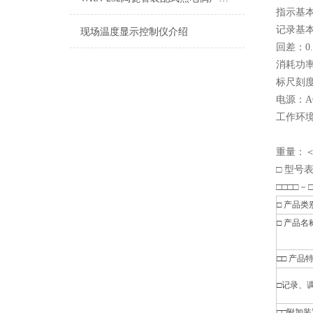
指示基本
记录基本
现场温度显示控制仪介绍
回差：0.
消耗功率
标尺刻度
电源：AC
工作环境
相对
重量：＜
□ 型号
□□□□－□
□
产品类
□
产品名
□□
产品
□
记录、
□□
附加装