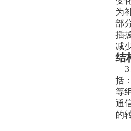
变
为
部
插
减
结
31
括
等
通信
的