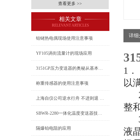
查看更多 >>
相关文章
RELEVANT ARTICLES
详细
铂铑热电偶现场使用注意事项
3
YF105涡街流量计的现场应用
1
．
3151GP压力变送器的奥秘从基本原理到应用
以
称重传感器的使用注意事项
上海自仪公司逆水行舟 不进则退 对于仪器仪表企业来说同样如此！
整
SBWR-2280一体化温度变送器技术参数
隔爆铂电阻的应用
液