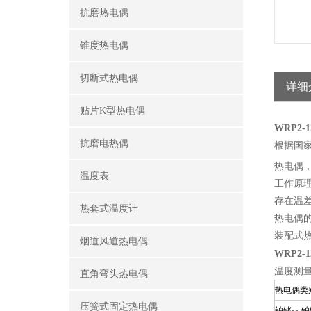
抗磨热电偶
锥度热电偶
切断式热电偶
详细
贴片K型热电偶
WRP2
抗磨电热偶
根据国家
热电偶，应
温度表
工作原
存在温
热套式温度计
热电偶
装配式
烟道风道热电偶
WRP2
温度测
直角弯头热电偶
热电偶类
压簧式固定热电偶
铂铑
-