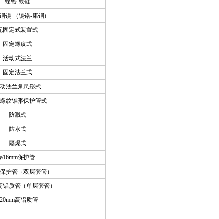
镍铬-镍硅
-铜镍 （镍铬-康铜）
无固定式装置式
固定螺纹式
活动式法兰
固定法兰式
动法兰角尺形式
螺纹锥形保护管式
防溅式
防水式
隔爆式
ø16mm
保护管
保护管（双层套管）
高铝质管（单层套管）
ø20mm
高铝质管