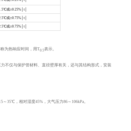
1.5℃
或±0.25%│t│
2.5℃
或±0.75%│t│
2.5℃
或±0.75%│t│
间称为热响应时间，用T
表示。
0.5
压力不仅与保护管材料、直径壁厚有关，还与其结构形式，安装
35℃，相对湿度45%，大气压力86～106kPa。