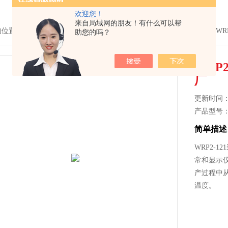
欢迎您！
来自局域网的朋友！有什么可以帮
的位置：
首页
>
产品中心
>
温度仪表系列
>
装配式热电偶
> WRP2-12
助您的吗？
WRP
厂
更新时间： 2
产品型号
简单描述
WRP2-
常和显示
产过程中从
温度。