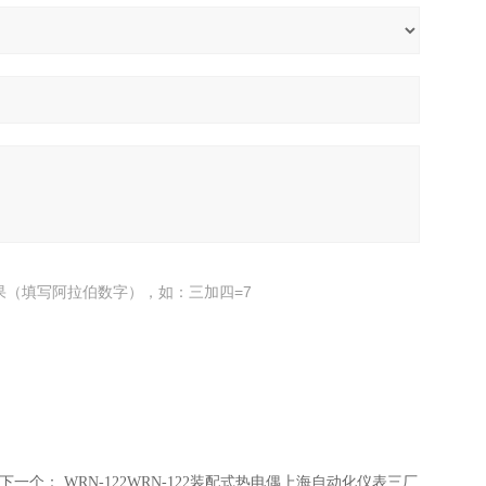
果（填写阿拉伯数字），如：三加四=7
下一个：
WRN-122WRN-122装配式热电偶上海自动化仪表三厂