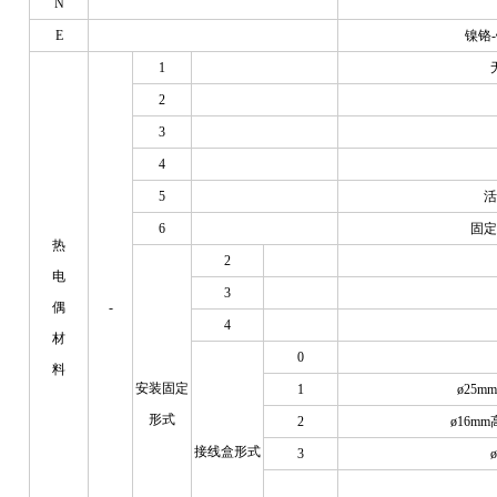
N
E
镍铬
1
2
3
4
5
活
6
固定
热
2
电
3
偶
-
4
材
0
料
安装固定
1
ø25mm
形式
2
ø16mm
接线盒形式
3