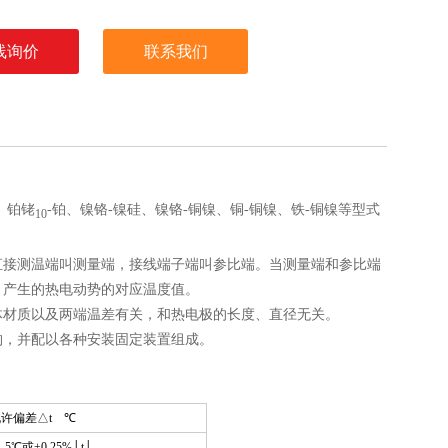
线询价
联系我们
、铂铑
-铂、镍铬-镍硅、镍铬-铜镍、铜-铜镍、铁-铜镍等型式
10
直接测温端叫测量端，接线端子端叫参比端。当测量端和参比端
，产生的热电动势的对应温度值。
体材质以及两端温差有关，和热电极的长度、直径无关。
构，并配以各种安装固定装置组成。
允许偏差
△
t
℃
1.5℃
或±0.25%│t│