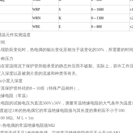
6
WRP
S
0
～1600
±
WRN
K
0
～1300
±
WRE
E
0
～800
±
为感温元件实测温度
时间
出现阶跃变化时，热电偶的输出变化至相当于该变化的50%，所需要的时
公称压力
指在室温情况下保护管所能承受的静态外压而不破裂。实际上，容许工作
置入深度以及被测介质的流速和种类等有关。
zui小置入深度
其保护管外径的8～10倍（特殊产品例外）。
绝缘电阻（常温）
电阻的试验电压为直流500V±50V，测量常温绝缘电阻的大气条件为温度15～
度超过1米的热电偶它的常温绝缘电阻值与其长度的乘积应不小于100.
100 MΩ。M L＞1m
r-热电偶的常温绝缘电阻值MΩ
度等于或不足1米的热电偶，它的常温绝缘电阻值应不小于100 MΩ