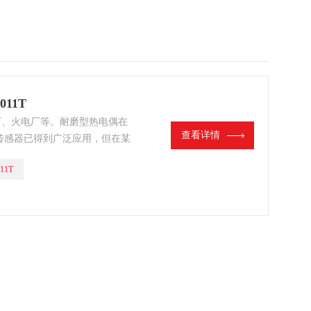
11T
炼厂、火电厂等。耐磨型热电偶在
查看详情
传感器已得到广泛应用，但在某
等，用普通热电偶、热电阻就极
11T
材料及结构的热电偶热电阻。