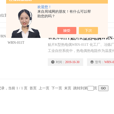
欢迎您！
来自局域网的朋友！有什么可以帮
的位置：
首页
>
产品中心
>
温度仪表系列
>
贴片K型热电偶
助您的吗？
WRN-011T贴片K型热电偶WRN-0
贴片K型热电偶WRN-011T 化工厂、冶
工业自控系统中，热电偶热电阻作为温度
些特殊场合，如化工厂、冶炼厂、火电厂
时间：
2019-10-30
型号：
WRN-0
易损坏。因此，在这些场合必须采用特殊
条记录，当前 1 / 1 页 首页 上一页 下一页 末页 跳转到第
页