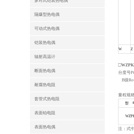
多对式铠装热电偶
隔爆型热电偶
可动式热电偶
铠装热电偶
W
Z
辐射高温计
□
WZP
断面热电偶
分度号Pt1
B
级Ro=
耐腐热电阻
量程规
套管式热电阻
型 
表面铂电阻
WZP
表面热电偶
注：式中