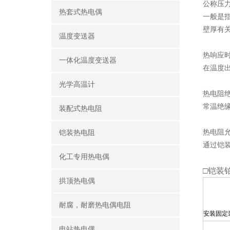
公称压
热套式热电偶
一般是
壁厚有
温度变送器
热响应
一体化温度变送器
在温度出
光学高温计
热电阻
常温绝缘
装配式热电阻
热电阻
铠装热电阻
通过铠装
化工专用热电偶
□
铠装
拱顶热电偶
耐腐，耐磨热电偶电阻
安装固定
电站热电偶