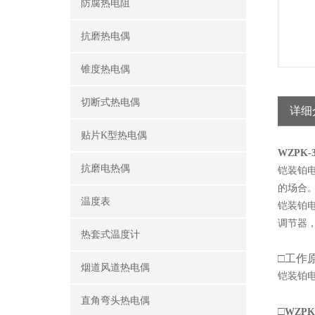
防腐热电阻
抗磨热电偶
锥度热电偶
切断式热电偶
详细
贴片K型热电偶
WZPK
抗磨电热偶
铠装铂
的场合
温度表
铠装铂电
调节器，
热套式温度计
□
工作
烟道风道热电偶
铠装铂
直角弯头热电偶
□
WZP