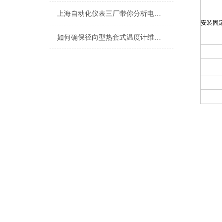
上海自动化仪表三厂带你分析电机用埋置式热电阻和铠装热电阻的区别
安装固
如何确保径向型热套式温度计维修时保持凉爽的7种操作方式