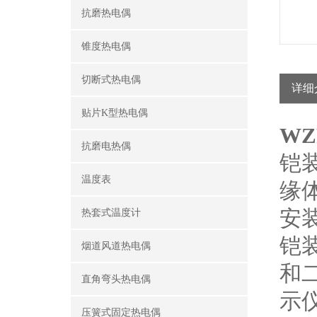
抗磨热电偶
锥度热电偶
切断式热电偶
详细
贴片K型热电偶
WZ
抗磨电热偶
铠
温度表
缘
安
热套式温度计
铠
烟道风道热电偶
和
直角弯头热电偶
示
压簧式固定热电偶