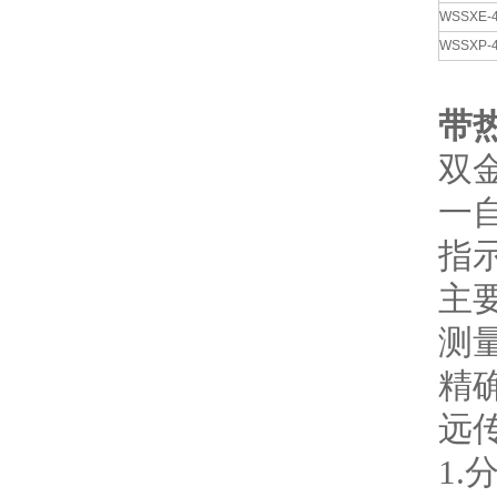
WSSXE-
WSSXP-
带
双
一
指
主
测量
精确
远
1.