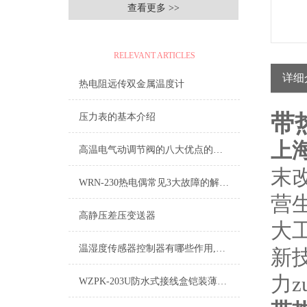
查看更多 >>
相关文章
RELEVANT ARTICLES
详细
热电阻远传双金属温度计
带
压力表的基本介绍
上
高温电气动调节阀的八大优点的详细介绍说明.
末
WRN-230热电偶常见3大故障的解决方法
营
高静压差压变送器
大
温湿度传感器控制器有哪些作用,质量好不好怎么看
新
力
WZPK-203U防水式接线盒铠装薄膜铂电阻