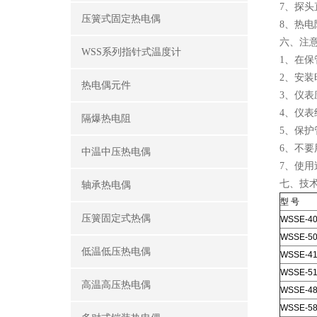
7、探头直
压簧式固定热电偶
8、热电
六、注
WSS系列指针式温度计
1、在
2、安
热电偶元件
3、仪表
4、仪表
隔爆热电阻
5、保
6、不
中温中压热电偶
7、使
七、技
轴承热电偶
型 号
压簧固定式热偶
WSSE-4
WSSE-5
低温低压热电偶
WSSE-41
WSSE-51
高温高压热电偶
WSSE-4
WSSE-5