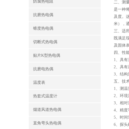
防腐热电阻
二、测
是一种
抗磨热电偶
及度。
米），
锥度热电偶
三、适
既满足现
切断式热电偶
及固体
四、性
贴片K型热电偶
1、具
2、具有
抗磨电热偶
3、结
五、技
温度表
1、测温范
2、环境温
热套式温度计
3、相对
烟道风道热电偶
4、精度
5、时间
直角弯头热电偶
6、探头耐