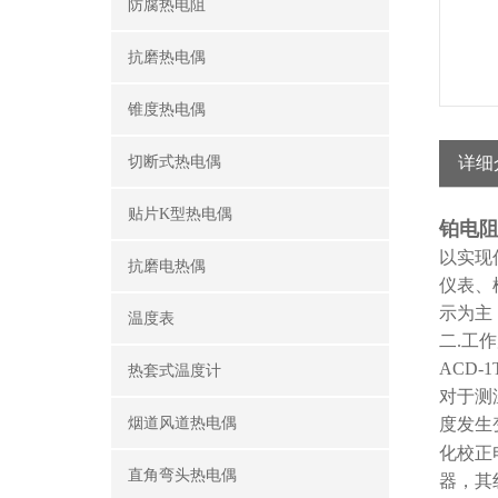
防腐热电阻
抗磨热电偶
锥度热电偶
切断式热电偶
详细
贴片K型热电偶
铂电阻
以实现
抗磨电热偶
仪表、
示为主
温度表
二
.工
ACD
热套式温度计
对于测
烟道风道热电偶
度发生
化校正
直角弯头热电偶
器，其