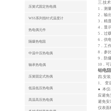
三
.技
压簧式固定热电偶
1．测量
2．输出
WSS系列指针式温度计
3．精度
4．显
热电偶元件
5．过
6．供电
隔爆热电阻
7．工作
8．参比
中温中压热电偶
9．防爆
10．
轴承热电偶
铂电阻
压簧固定式热偶
四
.安
1、 
低温低压热电偶
● 本
应避免
高温高压热电偶
避免安
仪表面