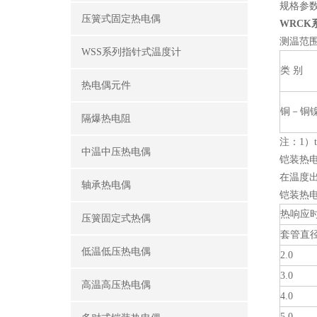
规格参
压簧式固定热电偶
WRCK
测温范
WSS系列指针式温度计
类 别
热电偶元件
铜－铜
隔爆热电阻
注：1）
中温中压热电偶
铠装热
在温度出
轴承热电偶
铠装热
热响应时
压簧固定式热偶
套管直径
低温低压热电偶
2.0
3.0
高温高压热电偶
4.0
5.0