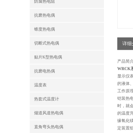
防腐热电阻
抗磨热电偶
锥度热电偶
切断式热电偶
详细
贴片K型热电偶
产品简
WRCK
抗磨电热偶
显示仪
的液体、
温度表
工作原
铠装热
热套式温度计
时，就
烟道风道热电偶
的温度
缘氧化镁
直角弯头热电偶
定装置