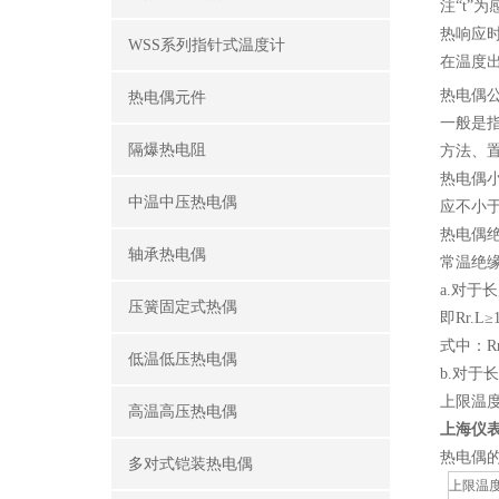
注“t”
热响应
WSS系列指针式温度计
在温度
热电偶
热电偶元件
一般是
隔爆热电阻
方法、
热电偶
中温中压热电偶
应不小于
热电偶
轴承热电偶
常温绝缘
a.对于
压簧固定式热偶
即Rr.L≥
式中：R
低温低压热电偶
b.对于
上限
高温高压热电偶
上海仪表
热电偶
多对式铠装热电偶
上限温度