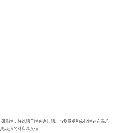
叫测量端，接线端子端叫参比端。当测量端和参比端存在温差
的热电动势的对应温度值。