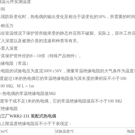
为感温元件实测温度
时间
出现阶跃变化时，热电偶的输出变化至相当于该变化的50%，所需要的时
公称压力
指在室温情况下保护管所能承受的静态外压而不破裂。实际上，容许工作
置入深度以及被测介质的流速和种类等有关。
小置入深度
其保护管外径的8～10倍（特殊产品例外）。
绝缘电阻（常温）
电阻的试验电压为直流500V±50V，测量常温绝缘电阻的大气条件为温度15～
长度超过1米的热电偶它的常温绝缘电阻值与其长度的乘积应不小于100.
100 MΩ。M L＞1m
r-热电偶的常温绝缘电阻值MΩ
长度等于或不足1米的热电偶，它的常温绝缘电阻值应不小于100 MΩ
温度绝缘电阻
三厂WRR2-131 装配式热电偶
的上限温度绝缘电阻应不小于下表现定：
tm℃
试验温度t℃
电阻