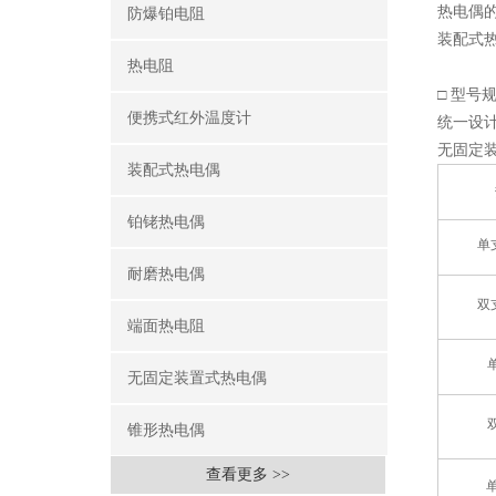
热电偶
防爆铂电阻
装配式
热电阻
□ 型号
便携式红外温度计
统一设
无固定
装配式热电偶
铂铑热电偶
单
耐磨热电偶
双
端面热电阻
无固定装置式热电偶
锥形热电偶
查看更多 >>