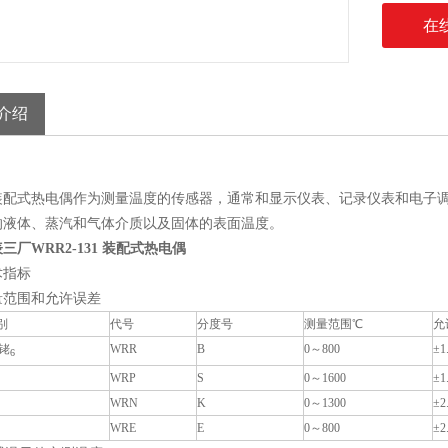
在
介绍
装配式热电偶作为测量温度的传感器，通常和显示仪表、记录仪表和电子调节
的液体、蒸汽和气体介质以及固体的表面温度。
三厂WRR2-131 装配式热电偶
术指标
量范围和允许误差
别
代号
分度号
测量范围℃
允
铂铑
WRR
B
0～800
±1
6
WRP
S
0～1600
±1
WRN
K
0～1300
±2
WRE
E
0～800
±2