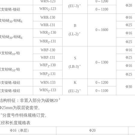
WRN-123
0～1200
﹡
Φ20
(EU-3)
WRN
-123
双支镍铬-镍硅
0～1100
2
WRR-130
Φ16
支铂铑
-铂铑
30
6
WRR-131
Φ25
B
0～1600
WRR
-130
﹡
Φ16
(LL-2)
2
支铂铑
-铂铑
30
6
WRR
-131
Φ25
2
WRP-130
Φ16
单支铂铑
-铂
10
WRP-131
Φ25
S
0～1300
WRP
-130
﹡
Φ16
(LB-3)
2
双支铂铑
-铂
10
WRP
-131
Φ25
2
单支镍铬-镍硅
WRN-133
K
0～1200
Φ30
WRN
-133
﹡
双支镍铬-镍硅
0～1100
(EU-2)
2
﹟
结构特征：非置入部分为碳钢20
Φ25mm为双层瓷套管。
﹡”分度号作特殊规格订货。
直径和长度规格表
Φ16（单层）
Φ20