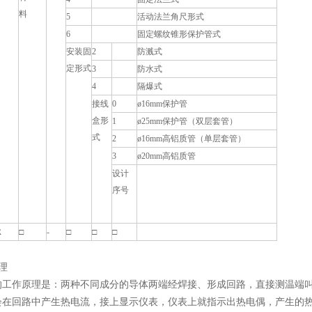
料
5
活动法兰角尺形式
6
固定螺纹锥形保护管式
安装固
2
防溅式
定形式
3
防水式
4
隔爆式
接线
0
ø16mm保护管
盒形
1
ø25mm保护管（双层套管）
式
2
ø16mm高铝质管（单层套管）
3
ø20mm高铝质管
设计
序号
R
□
-
□
□
□
理
的工作原理是：两种不同成分的导体两端经焊接、形成回路，直接测温端
会在回路中产生热电流，接上显示仪表，仪表上就指示出热电偶，产生