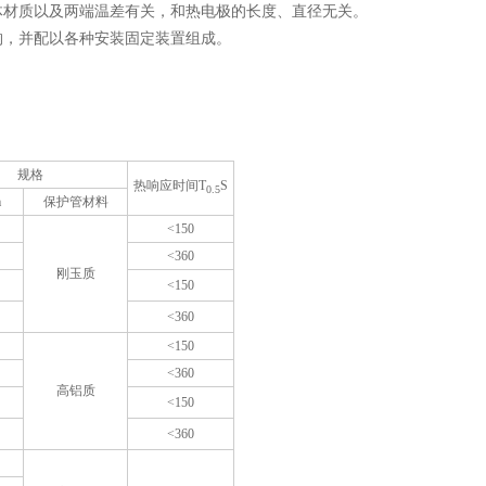
体材质以及两端温差有关，和热电极的长度、直径无关。
构，并配以各种安装固定装置组成。
规格
热响应时间T
S
0.5
m
保护管材料
<150
<360
刚玉质
<150
<360
<150
<360
高铝质
<150
<360