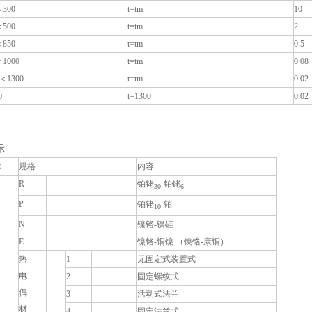
＜300
t=tm
10
＜500
t=tm
2
＜850
t=tm
0.5
＜1000
t=tm
0.08
m＜1300
t=tm
0.02
0
t=1300
0.02
示
R
规格
内容
R
铂铑
-铂铑
30
6
P
铂铑
-铂
10
N
镍铬-镍硅
E
镍铬-铜镍 （镍铬-康铜）
热
-
1
无固定式装置式
电
2
固定螺纹式
偶
3
活动式法兰
材
4
固定法兰式