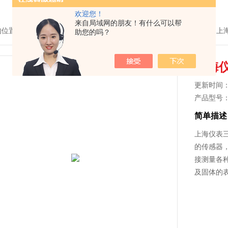
欢迎您！
来自局域网的朋友！有什么可以帮
的位置：
首页
>
产品中心
>
温度仪表系列
>
装配式热电偶
> WRR2-131
助您的吗？
上海仪
更新时间： 2
产品型号
简单描述
上海仪表三
的传感器
接测量各种
及固体的