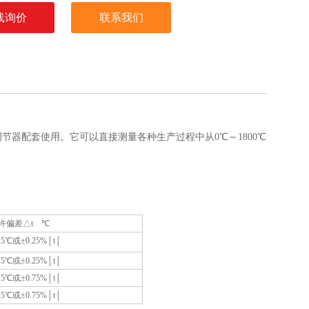
线询价
联系我们
器配套使用。它可以直接测量各种生产过程中从0℃～1800℃
许偏差△t ℃
.5℃或±0.25%│t│
.5℃或±0.25%│t│
.5℃或±0.75%│t│
.5℃或±0.75%│t│