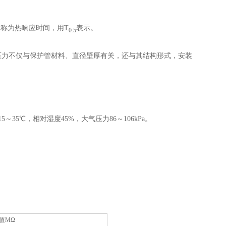
间称为热响应时间，用T
表示。
0.5
压力不仅与保护管材料、直径壁厚有关，还与其结构形式，安装
35℃，相对湿度45%，大气压力86～106kPa。
值MΩ