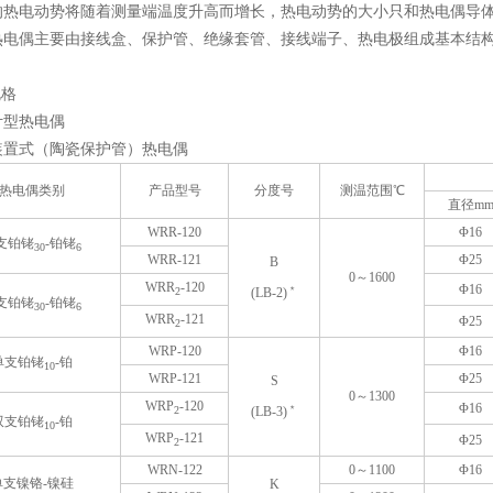
的热电动势将随着测量端温度升高而增长，热电动势的大小只和热电偶导
热电偶主要由接线盒、保护管、绝缘套管、接线端子、热电极组成基本结
规格
计型热电偶
装置式（陶瓷保护管）热电偶
热电偶类别
产品型号
分度号
测温范围℃
直径m
WRR-120
Φ16
支铂铑
-铂铑
30
6
WRR-121
Φ25
B
0～1600
WRR
-120
﹡
Φ16
(LB-2)
2
支铂铑
-铂铑
30
6
WRR
-121
Φ25
2
WRP-120
Φ16
单支铂铑
-铂
10
WRP-121
Φ25
S
0～1300
WRP
-120
﹡
Φ16
(LB-3)
2
双支铂铑
-铂
10
WRP
-121
Φ25
2
WRN-122
0～1100
Φ16
单支镍铬-镍硅
K