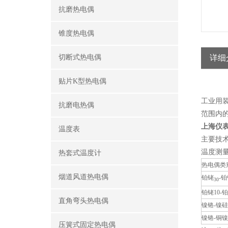
抗磨热电偶
锥度热电偶
切断式热电偶
详细
贴片K型热电偶
工业用
抗磨电热偶
范围内
上海仪表
温度表
主要技
温度测
热套式温度计
热电偶类
烟道风道热电偶
铂铑
-
30
铂铑10-铂
直角弯头热电偶
镍铬-镍硅
镍铬-铜镍
压簧式固定热电偶