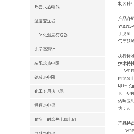
制各种
热套式热电偶
产品介
温度变送器
WRPK
于测量
一体化温度变送器
气等领
光学高温计
执行标准：I
装配式热电阻
技术特
WRPK
铠装热电阻
的绝缘电
即1m长
化工专用热电偶
10m长
热响应时
拱顶热电偶
为：S。
耐腐，耐磨热电偶电阻
产品特
WRPK
电站热电偶