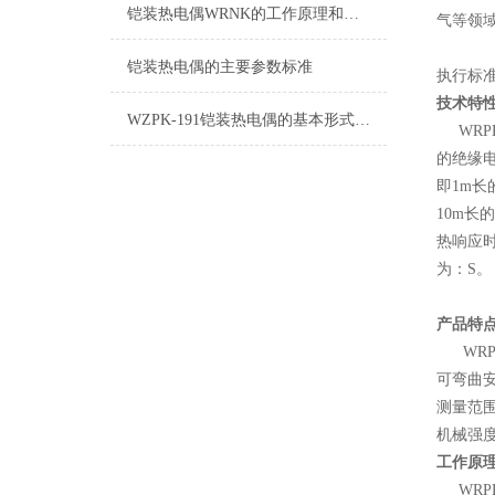
铠装热电偶WRNK的工作原理和特点说明
气等领
铠装热电偶的主要参数标准
执行标准：I
技术特
WZPK-191铠装热电偶的基本形式结构和的方法
WRPK
的绝缘电
即1m长
10m长
热响应时
为：S。
产品特
WRPK
可弯曲安
测量范围
机械强
工作原
WRP