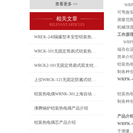
查看更多 >>
WRPK
可弯曲安
相关文章
测量范围
RELEVANT ARTICLES
机械强
工作原
WREK-240隔爆型本安型铠装热电偶使用说明
WRP
端存在
WRCK-101无固定简易式铠装热电偶
简单介
铠装热
WRCK2-101无固定简易式双支铠装热电偶
制各种
WRPK
上仪WRCK-121无固定防溅式铠装热电偶简介
铠装热电偶WRNK-301上海自动化仪表三厂
铠装热
制各种
沸腾锅炉铠装热电偶产品介绍
产品介
铠装热电偶芯产品介绍
WRPK
于测量