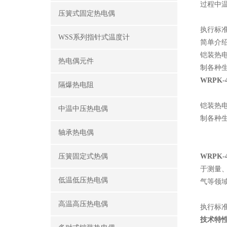
过程中
压簧式固定热电偶
执行标准：I
WSS系列指针式温度计
简单介
铠装热
热电偶元件
制各种
WRPK
隔爆热电阻
铠装热
中温中压热电偶
制各种
轴承热电偶
压簧固定式热偶
WRPK
于测量
低温低压热电偶
气等领
高温高压热电偶
执行标准：I
技术特