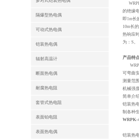
多对式铠装热电偶
WRPK
的绝缘电
隔爆型热电偶
即1m长
10m长
可动式热电偶
热响应时
为：S。
铠装热电偶
产品特
辐射高温计
WRPK
可弯曲安
断面热电偶
测量范围
耐腐热电阻
机械强
简单介
套管式热电阻
铠装热
制各种
表面铂电阻
WRPK
表面热电偶
铠装热