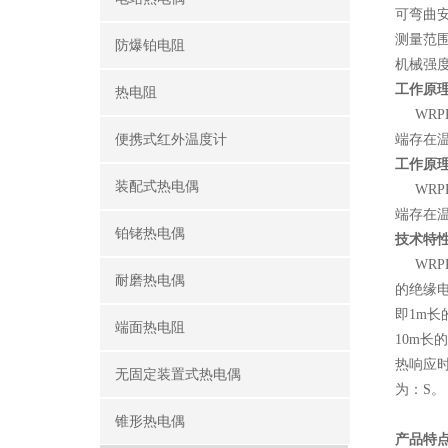
可弯曲安
测量范围
防爆铂电阻
机械强
工作原
热电阻
WRP
便携式红外温度计
端存在
工作原
装配式热电偶
WRP
端存在
铂铑热电偶
技术特
WRPK
耐磨热电偶
的绝缘电
即1m长
端面热电阻
10m长
热响应时
无固定装置式热电偶
为：S。
锥形热电偶
产品特