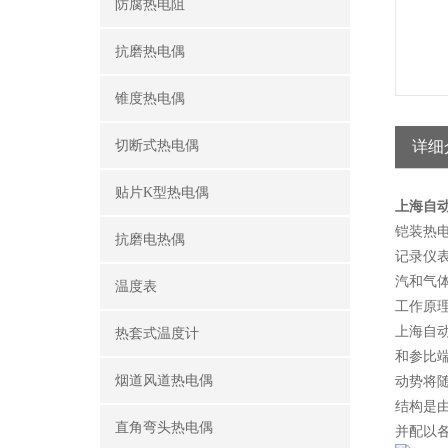
防腐热电阻
抗磨热电偶
锥度热电偶
切断式热电偶
详细
贴片K型热电偶
上海自动
铠装热
抗磨电热偶
记录仪
汽和气体
温度表
工作原
上海自
热套式温度计
和参比
烟道风道热电偶
动势将
结构是由
直角弯头热电偶
并配以