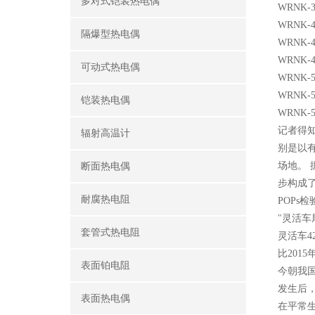
多对式铠装热电偶
WRNK-3
WRNK-4
隔爆型热电偶
WRNK-4
WRNK-4
可动式热电偶
WRNK-5
WRNK-5
铠装热电偶
WRNK-5
记者得
辐射高温计
别是以
场地。 
断面热电偶
步构成了
耐腐热电阻
POPs
"灵活车
套管式热电阻
灵活车4
比2015
表面铂电阻
今朝我
发生后
表面热电偶
在平常