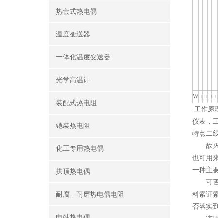
热套式热电偶
温度变送器
一体化温度变送器
光学高温计
W
□
□
□
□
装配式热电阻
工作原
仪表，
铠装热电阻
特点二
故灭弧
化工专用热电偶
也可用
一种主
拱顶热电偶
可否成
耐腐，耐磨热电偶电阻
料索证
否落实
电站热电偶