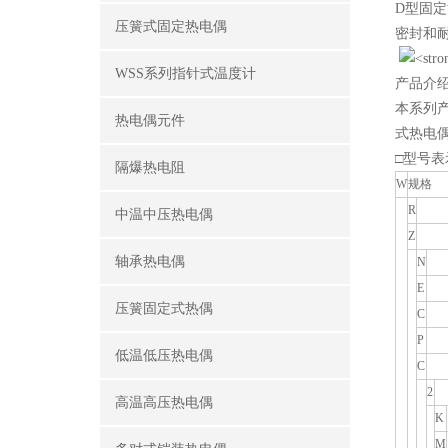
D型固定
压簧式固定热电偶
密封和
WSS系列指针式温度计
产品介
本系列产
热电偶元件
式热电
□型号表
隔爆热电阻
W
规格
R
中温中压热电偶
Z
轴承热电偶
N
E
压簧固定式热偶
C
P
低温低压热电偶
C
2
高温高压热电偶
K
M