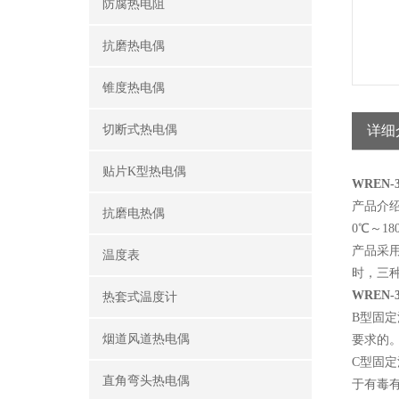
防腐热电阻
抗磨热电偶
锥度热电偶
切断式热电偶
详细
贴片K型热电偶
WREN
产品介
抗磨电热偶
0℃～1
产品采用
温度表
时，三
WREN
热套式温度计
B型固定
烟道风道热电偶
要求的
C型固定
直角弯头热电偶
于有毒