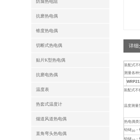
防腐热电阻
抗磨热电偶
锥度热电偶
切断式热电偶
详细
贴片K型热电偶
装配式不
测量各种
抗磨电热偶
WRP2
温度表
装配式不锈
热套式温度计
温度测量
烟道风道热电偶
热电偶类
铂铑
－
30
直角弯头热电偶
铂铑
－
10