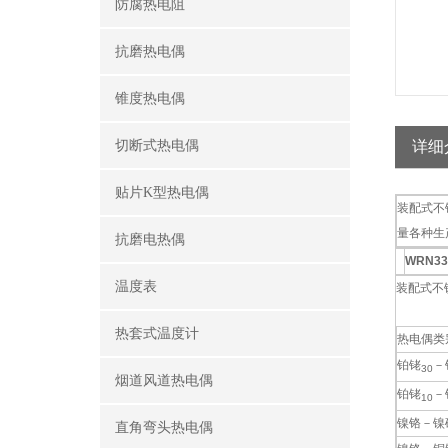
防腐热电阻
抗磨热电偶
锥度热电偶
切断式热电偶
详细
贴片K型热电偶
装配式不
量各种生
抗磨电热偶
WRN3
温度表
装配式不锈
热套式温度计
热电偶类
铂铑
－
30
烟道风道热电偶
铂铑
－
10
镍铬－镍
直角弯头热电偶