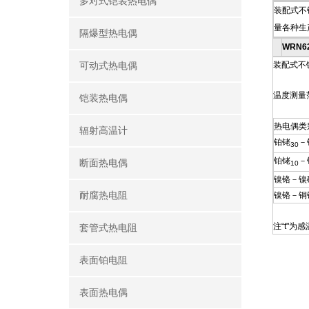
多对式铠装热电偶
装配式不
量各种生
隔爆型热电偶
WRN6
装配式不锈
可动式热电偶
温度测量
铠装热电偶
热电偶类
辐射高温计
铂铑
－
30
铂铑
－
断面热电偶
10
镍铬－镍
耐腐热电阻
镍铬－铜
注“t"为
套管式热电阻
表面铂电阻
表面热电偶