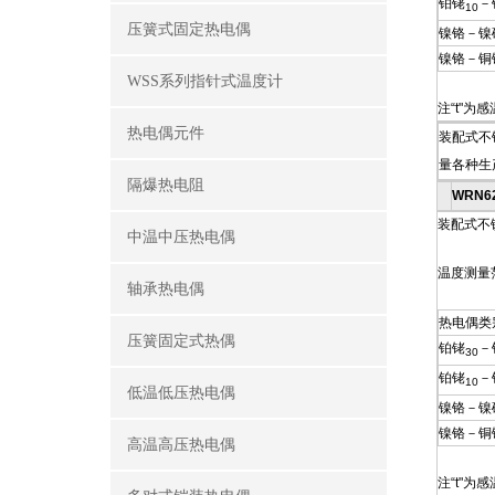
铂铑
－
10
压簧式固定热电偶
镍铬－镍
镍铬－铜
WSS系列指针式温度计
注“t"为
热电偶元件
装配式不
量各种生
隔爆热电阻
WRN6
装配式不锈
中温中压热电偶
温度测量
轴承热电偶
热电偶类
压簧固定式热偶
铂铑
－
30
铂铑
－
10
低温低压热电偶
镍铬－镍
镍铬－铜
高温高压热电偶
注“t"为