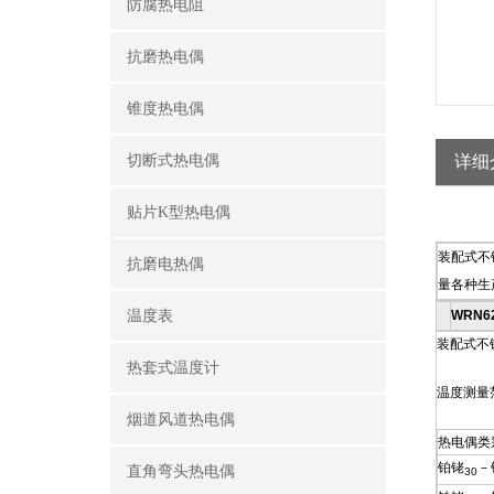
防腐热电阻
抗磨热电偶
锥度热电偶
切断式热电偶
详细
贴片K型热电偶
装配式不
抗磨电热偶
量各种生
温度表
WRN6
装配式不锈
热套式温度计
温度测量
烟道风道热电偶
热电偶类
铂铑
－
直角弯头热电偶
30