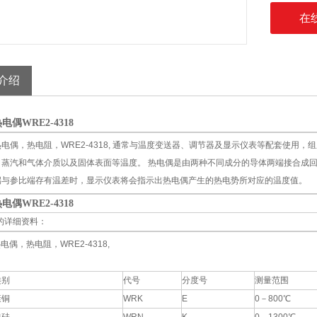
在
介绍
偶WRE2-4318
电偶，热电阻，WRE2-4318, 通常与温度变送器、调节器及显示仪表等配套使用，
、蒸汽和气体介质以及固体表面等温度。 热电偶是由两种不同成分的导体两端接合成回
端与参比端存有温差时，显示仪表将会指示出热电偶产生的热电势所对应的温度值。
偶WRE2-4318
的详细资料：
电偶，热电阻，WRE2-4318,
类别
代号
分度号
测量范围
康铜
WRK
E
0－800℃