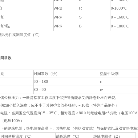
镍硅
WRN
K
0－1300℃
铂
WRB
R
0-1600℃
－铂
WRP
S
0－1600℃
－铂铑
WRR
B
0－1800℃
6
感温元件实测温度值（℃）
时间常数
级别
时间常数（秒）
热惰性级别
90－180
Ⅲ
30－90
Ⅳ
偶公称压力：一般是指在工作温度下保护管所能承受的静态外压而破裂。
zui小插入深度：应不小于其保护套管外径的8－10倍（特列产品例外）
阻：当周围空气温度为15－35℃，相对湿度＜80％时绝缘电阻≥5兆欧（电压100V
欧（电压100V）
下的绝缘电阻：热电偶在高温下，其热电极（包括双支式）与保护管以及双支热电极
长时间使用温度（℃）
试验温度（℃）
绝缘电阻值（Ω）