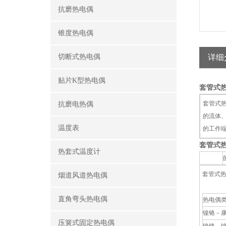
抗磨热电偶
锥度热电偶
切断式热电偶
详细
贴片K型热电偶
套管式热电
套管式热
抗磨电热偶
的流体
温度表
的工作
套管式热电
热套式温度计
套管式热
烟道风道热电偶
直角弯头热电偶
热电偶
镍铬－
压簧式固定热电偶