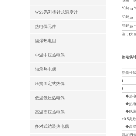
镍铬－
铂铑
-
13
WSS系列指针式温度计
铂铑
10
铂铑
热电偶元件
30
注：t为
隔爆热电阻
中温中压热电偶
热电偶
轴承热电偶
热惰性
Ⅰ
压簧固定式热偶
Ⅱ
◆热电
低温低压热电偶
◆热电偶
◆绝缘电
高温高压热电偶
≥0.5兆
多对式铠装热电偶
◆高温
规定的