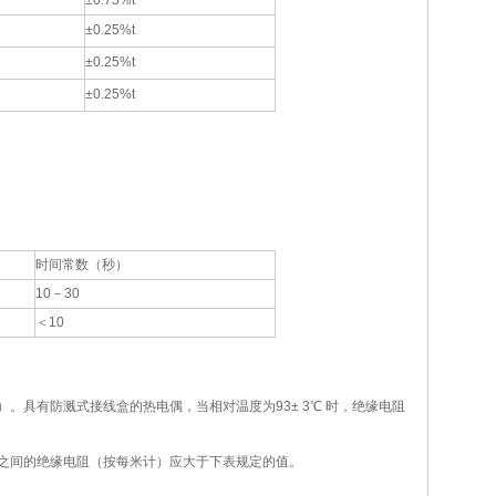
±0.75%t
±0.25%t
±0.25%t
±0.25%t
时间常数（秒）
10－30
＜10
）。具有防溅式接线盒的热电偶，当相对温度为93± 3℃ 时，绝缘电阻
之间的绝缘电阻（按每米计）应大于下表规定的值。