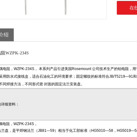
在
介绍
WZPK-234S
偶电阻，WZPK-234S， 本系列产品引进美国Rosemount 公司技术生产的铂
采用防水式接线盒，适合石油化工的环境要求；固定螺纹的标准符合JB/T5219—91和
不同焊接方法，不同形式密 封面的固定法兰安装盘。
的详细资料：
电阻，WZPK-234S，
兰盘，是平焊钢法兰（JB81—59）相当于化工部标准（HG5010—58，HG5019—5