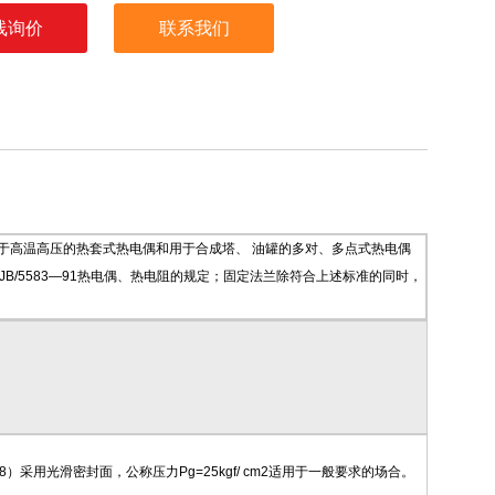
线询价
联系我们
电阻，用于高温高压的热套式热电偶和用于合成塔、 油罐的多对、多点式热电偶
JB/5583—91热电偶、热电阻的规定；固定法兰除符合上述标准的同时，
8）采用光滑密封面，公称压力Pg=25kgf/ cm2适用于一般要求的场合。