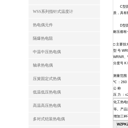
C型固定法
WSS系列指针式温度计
质，具有
热电偶元件
D型固定
耐压都有
隔爆热电阻
□ 主要技
型 号 W
中温中压热电偶
WRNR、
分度号 K 
轴承热电偶
测量范围
压簧固定式热偶
℃ ：260
公 称
低温低压热电偶
压 力 ：≤
化工热电
高温高压热电偶
等。产品
增加三种
多对式铠装热电偶
WZPK