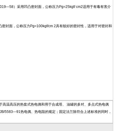
9—58）采用凹凸密封面，公称压力Pg=25kgf/ cm2适用于有毒有害介
封面，公称压力Pg=100kgf/cm 2具有较好的密封性，适用于对密封和
电阻，用于高温高压的热套式热电偶和用于合成塔、 油罐的多对、多点式热电偶
JB/5583—91热电偶、热电阻的规定；固定法兰除符合上述标准的同时，