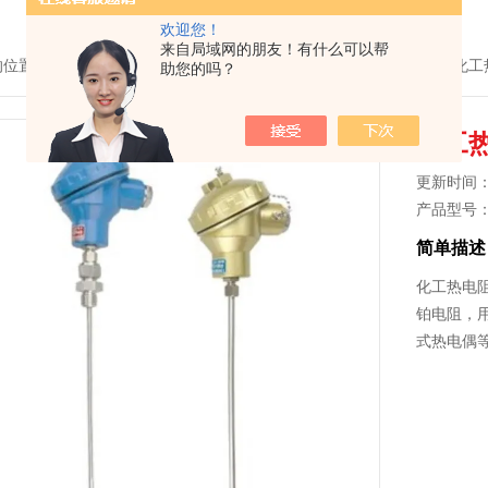
欢迎您！
来自局域网的朋友！有什么可以帮
的位置：
首页
>
产品中心
>
温度仪表系列
>
铠装热电阻
> WZPK234S化工
助您的吗？
化工热
更新时间： 2
产品型号
简单描述
化工热电阻W
铂电阻，
式热电偶