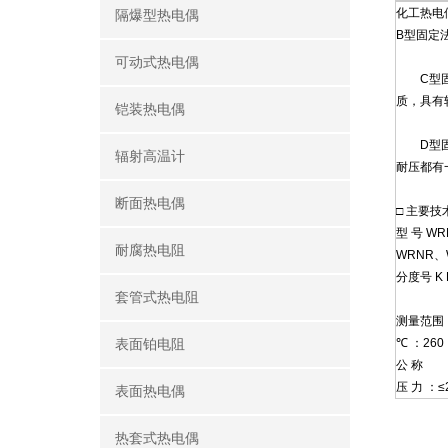
化工热电偶
隔爆型热电偶
B型固定法
可动式热电偶
C型固定法
质，具有
铠装热电偶
D型固定
辐射高温计
耐压都有
断面热电偶
□ 主要技
型 号 W
耐腐热电阻
WRNR、
分度号 K 
套管式热电阻
测量范围
℃ ：260
表面铂电阻
公 称
压 力 ：≤
表面热电偶
热套式热电偶