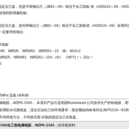
兰盘，也是平焊钢法兰（JB81—59）相当于化工部标 准（HG5010—58，HG501
较强的防泄漏性能。
法兰盘，是对焊钢法兰（JB82—59）相当于化工部标准（HG5016—58）采用凹凸密
一定要求的场合。
术指标
RNR、WRER、WRNR2、WRER2—15 （Ⅲ） M33×2
WRER、WRNR2、WRER2—15A （Ⅳ） （NPT1〃）ZG1〃
E
2MPa 流速 ≤9米/秒
偶电阻，WZPK-234S， 本系列产品引进美国Rosemount 公司技术生产的铂
采用防水式接线盒，适合石油化工的环境要求；固定螺纹的标准符合JB/T5219—91和
不同焊接方法，不同形式密 封面的固定法兰安装盘。
234S化工热电偶电阻，WZPK-234S，
的详细资料：