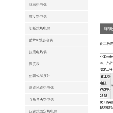
抗磨热电偶
锥度热电偶
切断式热电偶
详细
贴片K型热电偶
化工热电阻
抗磨电热偶
化工热电
等。产品
温度表
增加三种
热套式温度计
化工热
电阻
烟道风道热电偶
WZPK-
234S
直角弯头热电偶
化工热电偶
B型固定法
压簧式固定热电偶