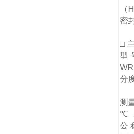
（H
密
□ 
型 
WR
分度
测
℃ 
公 