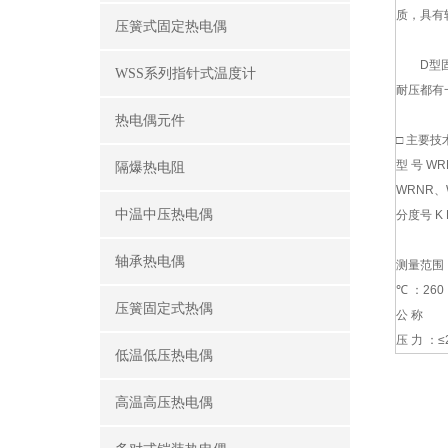
质，具有
压簧式固定热电偶
D型固定
WSS系列指针式温度计
耐压都有
热电偶元件
□ 主要技
型 号 W
隔爆热电阻
WRNR、
中温中压热电偶
分度号 K 
轴承热电偶
测量范围
℃ ：260
压簧固定式热偶
公 称
压 力 ：≤
低温低压热电偶
高温高压热电偶