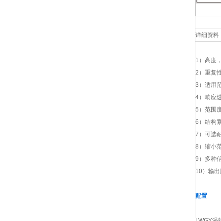
详细资料
1）
高度，
2）重复
3）适用
4）响应
5）范围
6）结构
7）可选
8）缩小
9）多种
10）输
配置
LWGY