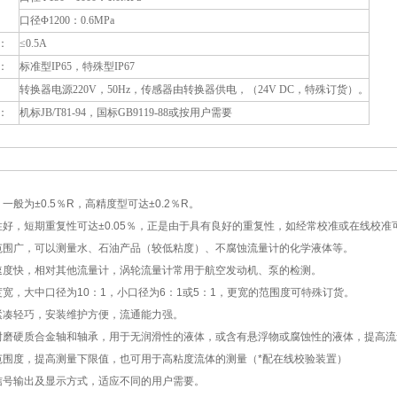
口径Φ1200：0.6MPa
：
≤0.5A
：
标准型IP65，特殊型IP67
转换器电源220V，50Hz，传感器由转换器供电，（24V DC，特殊订货）。
：
机标JB/T81-94，国标GB9119-88或按用户需要
一般为±0.5％R，高精度型可达±0.2％R。
性好，短期重复性可达±0.05％，正是由于具有良好的重复性，如经常校准或在线校
范围广，可以测量水、石油产品（较低粘度）、不腐蚀流量计的化学液体等。
速度快，相对其他流量计，涡轮流量计常用于航空发动机、泵的检测。
度宽，大中口径为10：1，小口径为6：1或5：1，更宽的范围度可特殊订货。
紧凑轻巧，安装维护方便，流通能力强。
耐磨硬质合金轴和轴承，用于无润滑性的液体，或含有悬浮物或腐蚀性的液体，提高流
范围度，提高测量下限值，也可用于高粘度流体的测量（*配在线校验装置）
信号输出
及
显示方式，适应不同的用户需要。