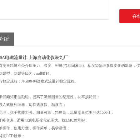
在
介绍
-50A电磁流量计-上海自动化仪表九厂
有测量精度不受介质压力、温度、密度(包括固液比)、粘度等物理参数变化的影响，
防爆型，防爆等级为：mdⅡBT4。
检定规程：JJGl98-94速度式流量计检定规程。
率低频矩形波励磁，提高了流量测量的稳定性，功率损耗低；
位嵌入式微处理器，运算速度快、精度高；
处理，抗干扰能力强。测量可靠，精度高，流量测量范围可达1500:1；
I开关电源，适用电源电压变化范围大。抗EMC性能好；
单操作，使用方便，操作简单，易学易懂；
背光LCD显示；