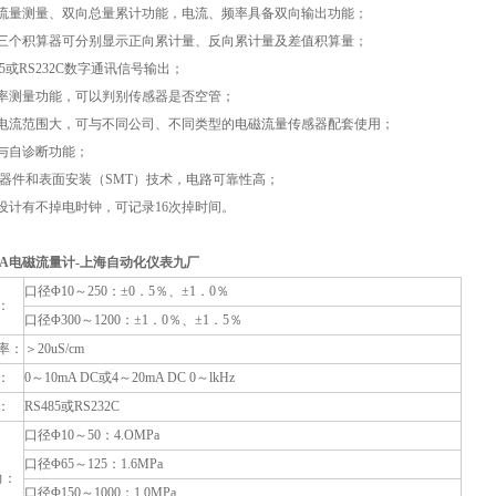
流量测量、双向总量累计功能，电流、频率具备双向输出功能；
三个积算器可分别显示正向累计量、反向累计量及差值积算量；
85或RS232C数字通讯信号输出；
率测量功能，可以判别传感器是否空管；
电流范围大，可与不同公司、不同类型的电磁流量传感器配套使用；
与自诊断功能；
D器件和表面安装（SMT）技术，电路可靠性高；
设计有不掉电时钟，可记录16次掉时间。
50A电磁流量计-上海自动化仪表九厂
口径Φ10～250：±0．5％、±1．0％
：
口径Φ300～1200：±1．0％、±1．5％
率：
＞20uS/cm
：
0～10mA DC或4～20mA DC 0～lkHz
：
RS485或RS232C
口径Φ10～50：4.OMPa
口径Φ65～125：1.6MPa
力：
口径Φ150～1000：1.0MPa