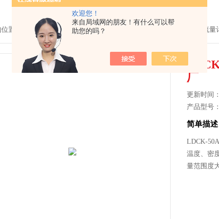
欢迎您！
来自局域网的朋友！有什么可以帮
的位置：
首页
>
产品中心
>
流量仪表
>
电磁流量计
> LDCK-50A电磁
助您的吗？
LDC
厂
更新时间： 2
产品型号
简单描述
LDCK-
温度、密
量范围度