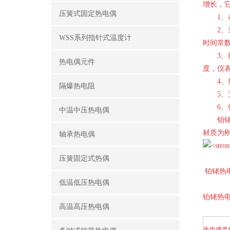
增长，
压簧式固定热电偶
1、在
2、当
WSS系列指针式温度计
时间常
3、按
热电偶元件
度，仪
4、热
隔爆热电阻
5、为
6、依
中温中压热电偶
铂铑热
材质为刚
轴承热电偶
压簧固定式热偶
铂铑热
低温低压热电偶
铂铑热
高温高压热电偶
热电偶类