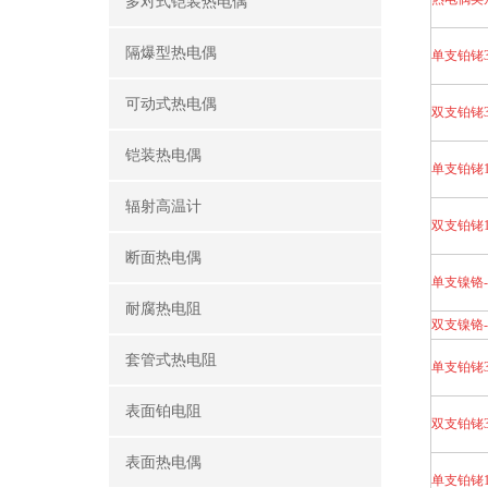
多对式铠装热电偶
隔爆型热电偶
单支铂铑3
可动式热电偶
双支铂铑3
铠装热电偶
单支铂铑1
辐射高温计
双支铂铑1
断面热电偶
单支镍铬
耐腐热电阻
双支镍铬
套管式热电阻
单支铂铑3
表面铂电阻
双支铂铑3
表面热电偶
单支铂铑1