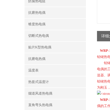
防腐热电阻
抗磨热电偶
锥度热电偶
切断式热电偶
详细
贴片K型热电偶
WRP
铂铑热
抗磨电热偶
铂铑热
电偶的
温度表
送器、调
铂铑热
热套式温度计
为刚玉，
烟道风道热电偶
WRP
直角弯头热电偶
偶的工