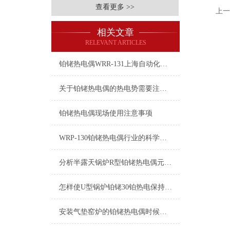
查看更多 >>
上一
相关文章
RELEVANT ARTICLES
铂铑热电偶WRR-131上海自动化仪表三厂
关于铂铑热电偶的热电势需要注意哪些问题呢？
铂铑热电偶现场使用注意事项
WRP-130铂铑热电偶行业的科学发展之路
分析半露天锅炉R型铂铑热电偶元件故障的4个因素
怎样使U型锅炉铂铑30铂热电保持状态的规则
安装气垫窑炉的铂铑热电偶时候注意哪几点？