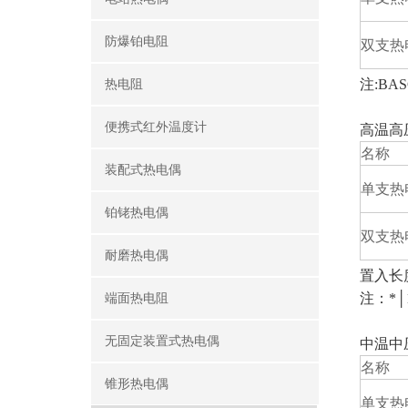
防爆铂电阻
双支热
注:BA
热电阻
便携式红外温度计
高温高
名称
装配式热电偶
单支热
铂铑热电偶
双支热
耐磨热电偶
置入长度
注：*│1
端面热电阻
无固定装置式热电偶
中温中
名称
锥形热电偶
单支热