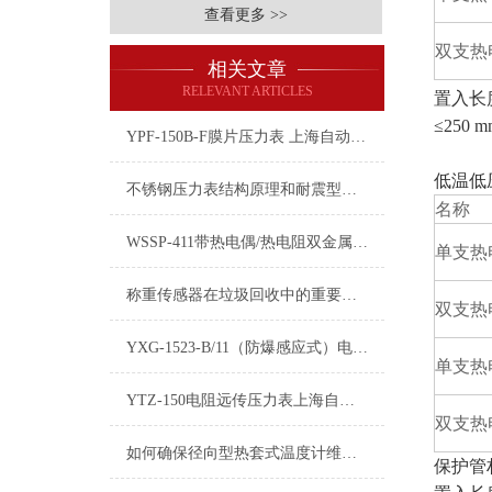
查看更多 >>
双支热
相关文章
RELEVANT ARTICLES
置入长度
≤250
YPF-150B-F膜片压力表 上海自动化仪表四厂
低温低
不锈钢压力表结构原理和耐震型外壳防护等级
名称
WSSP-411带热电偶/热电阻双金属温度计产品特点介绍
单支热
称重传感器在垃圾回收中的重要应用
双支热
YXG-1523-B/11（防爆感应式）电接点压力表
单支热
YTZ-150电阻远传压力表上海自动化仪表四厂生产
双支热
如何确保径向型热套式温度计维修时保持凉爽的7种操作方式
保护管材