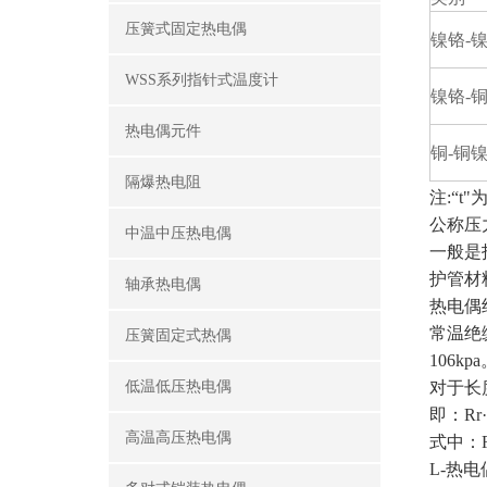
压簧式固定热电偶
镍铬-
WSS系列指针式温度计
镍铬-
热电偶元件
铜-铜
隔爆热电阻
注:“t
公称压
中温中压热电偶
一般是
护管材
轴承热电偶
热电偶
常温绝
压簧固定式热偶
106kp
低温低压热电偶
对于长
即：Rr·
高温高压热电偶
式中：
L-热