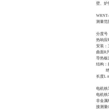
壁、炉
WRNT-
测量范围
（WR
分度号
热响应时
安装：
曲面R尺
导热板面
结构：接
绝缘式
长度L m
电机铁
电机铁
非金属
接测量