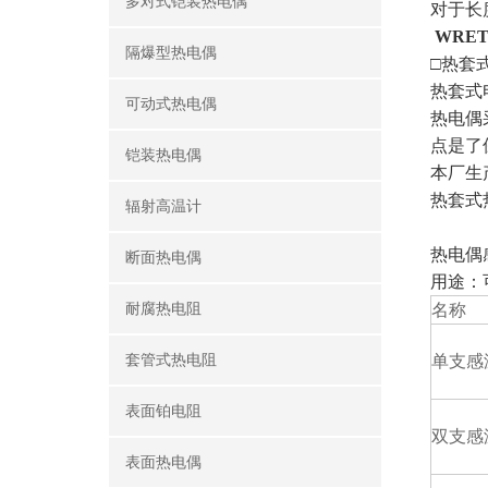
多对式铠装热电偶
对于长
WRE
隔爆型热电偶
□热套
热套式
可动式热电偶
热电偶
点是了
铠装热电偶
本厂生
热套式
辐射高温计
热电偶
断面热电偶
用途：
耐腐热电阻
名称
套管式热电阻
单支感
表面铂电阻
双支感
表面热电偶