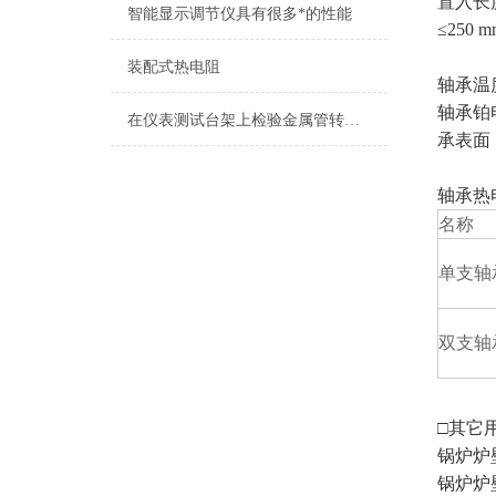
置入长度
智能显示调节仪具有很多*的性能
≤250
装配式热电阻
轴承温
轴承铂
在仪表测试台架上检验金属管转子流量计
承表面
轴承热
名称
单支轴
双支轴
□其它
锅炉炉
锅炉炉