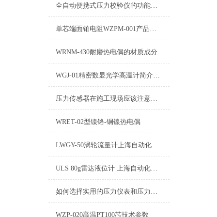
全自动便携式压力校验仪的功能特点
单芯端面铂电阻WZPM-001产品介绍
WRNM-430耐磨热电偶的材质成分
WGJ-01精密数显光学高温计简介与结构原理
压力传感器在施工现场应该注意的几个方面.
WRET-02型镍铬-铜镍热电偶
LWGY-50涡轮流量计上海自动化仪表九厂
ULS 80g雷达液位计 上海自动化仪表五厂
如何选择实用的压力仪表和压力变送器的定义
WZP-020高温PT100芯技术参数