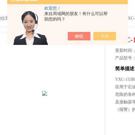
欢迎您！
来自局域网的朋友！有什么可以帮
的位置：
首页
>
产品中心
>
压力仪表
>
电接点压力表
> YXC-153BFZ
助您的吗？
YXC
更新时间： 2
产品型号
简单描述
YXC-15
应用于石
危险的各
及接触器
（报警）