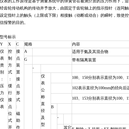
仪表的工作原理是基于测量系统中的弹簧管在被测介质的压力作用下，迫
经齿轮传动机构的传动并予放大，由固定于齿轮轴上的指示指针（连同触
设定指针上的触头（上限或下限）相接触（动断或动合）的瞬时，致使控
信报警的目的。
型号标示
Y
X
C
规格
内容
仪
控
接
A
适用于氨及其混合物
表
制
点
G
带有隔离装置
类
方
装
-
别
式
置
仪
100、150分别表示直径为100、
：
：
接
表
压
缓
点
102表示直径为100mm的径向后
公
力
行
形
称
103、153分别表示直径为100、
仪
接
式
直
表
点
:
B
径
位
磁
-
及
式
助
型
开
作
其它