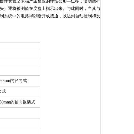
使弹簧管之末端产生相应的弹性变形—位移，借助接杆
头）逐将被测值在度盘上指示出来。与此同时，当其与
制系统中的电路得以断开或接通，以达到自动控制和发
150mm的径向式
边式
150mm的轴向嵌装式