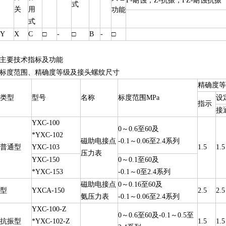
F-耐蚀；Z-抗振；FZ-耐蚀抗振
式
关
用
功能
式
Y
X
C
□
-
□
B
-
□
主要技术指标及功能
标度范围、精确度等级及接头螺纹尺寸
精确度等
类型
型号
名称
标度范围MPa
设
指示
接
YXC-100
0～
0.6
至60及
*YXC-102
磁助电接点
-0.1～0.06至2.4系列
普通型
YXC-103
1.5
1.5
压力表
YXC-150
0～0.1至60及
*YXC-153
-0.1～0至2.4系列
磁助电接点
0～0.16至60及
型
YXCA-150
2.5
2.5
氨压力表
-0.1～0.06至2.4系列
YXC-100-Z
0～0.6至60及-0.1～0.5至
抗振型
*YXC-102-Z
1.5
1.5