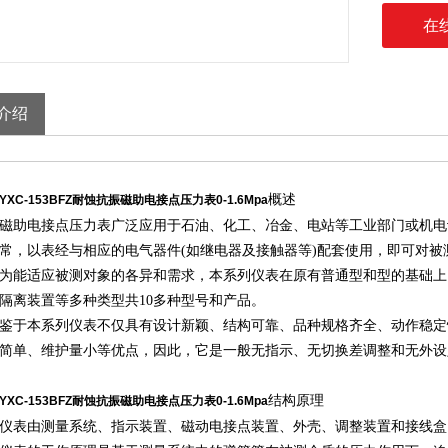
在
介绍
概述
YXC-153BFZ耐蚀抗振磁助电接点压力表
0-1.6Mpa
磁助电接点压力表广泛应用于石油、化工、冶金、电站等工业部门或机电
常，以表经与相应的电气器件(如继电器及接触器等)配套使用，即可对被测
为能适应被测对象的各异和需求，本系列仪表在原有普通型和型的基础上
隔离装置等多种类型共10多种型号和产品。
鉴于本系列仪表不仅具有设计新颖、结构可靠、品种规格齐全、动作稳定
简单、维护量小等优点，因此，它是一般无指示、无切换差调整和无外设
结构原理
YXC-153BFZ耐蚀抗振磁助电接点压力表
0-1.6Mpa
仪表由测量系统、指示装置、磁动电接点装置、外壳、调整装置和接线盒