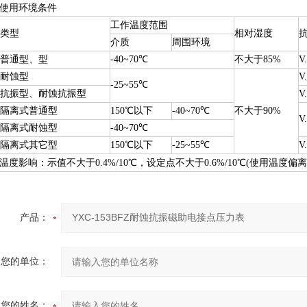
使用环境条件
工作温度范围
类型
相对湿度
介质
周围环境
普通型、型
-40~70
℃
不大于85%
V
耐蚀型
V
-25~55
℃
抗振型、耐蚀抗振型
V
隔离式普通型
150
℃
以下
-40~70
℃
不大于90%
V
隔离式耐蚀型
-40~70
℃
隔离式其它型
150
℃
以下
-25~55
℃
V
温度影响：示值不大于0.4%/10
℃
，设定点不大于0.6%/10
℃
(使用温度偏离2
产品：
您的单位：
您的姓名：