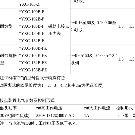
2.4系列
YXC-103-Z
*YXC-100B-F
*YXC-102B-F
0~0.16至60及-0.1~0.06至
耐蚀型
*YXC-103B-F
磁助电接点
1.5
1.5
2.4系列
*YXC-150B-F
压力表
*YXC-152B-F
*YXC-100B-FZ
耐蚀抗振
*YXC-102B-FZ
0~0.6至60及-0.1~0.5至2.4
1.5
1.5
型
*YXC-152B-FZ
系列
*YXC-153B-FZ
注:1)标有“*"的型号暂限于特殊订货
2)隔离式的软尾长度为1、2、3、4m(其中2m为优选长度)
接点装置电气参数及控制形式
触头功率
zui高工作电压
zui大工作电流
控制形式
30VA(阻性负载)
220V D.C或380V A.C
1A
上下限、
注：当电流为1A时，工作电压应低于40V。