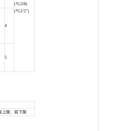
(*G3/8)
(*G1/2")
4
5
双上限、双下限