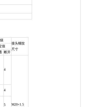
级
接头螺纹
定值
尺寸
通
断开
4
4
M20×1.5
5