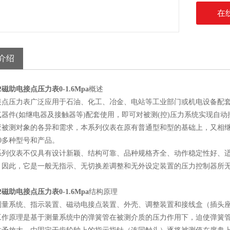
在
介绍
02磁助电接点压力表0-1.6Mpa
概述
接点压力表广泛应用于石油、化工、冶金、电站等工业部门或机电设备配
器件(如继电器及接触器等)配套使用，即可对被测(控)压力系统实现自动
应被测对象的各异和需求，本系列仪表在原有普通型和型的基础上，又相
0多种型号和产品。
系列仪表不仅具有设计新颖、结构可靠、品种规格齐全、动作稳定性好、
，因此，它是一般无指示、无切换差调整和无外设定装置的压力控制器所
02磁助电接点压力表0-1.6Mpa
结构原理
测量系统、指示装置、磁动电接点装置、外壳、调整装置和接线盒（插头
工作原理是基于测量系统中的弹簧管在被测介质的压力作用下，迫使弹簧