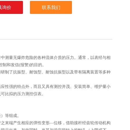
线询价
联系我们
套中测量无爆炸危险的各种流体介质的压力。通常，以表经与相
控制和发信(报警)的目的。
继研制了抗振型、耐蚀型、耐蚀抗振型以及带有隔离装置等多种
适应性强的特点外，而且又具有测控并茂、安装简单、维护量小
无可比拟的压力测控仪表。
座）等组成。
管之末端产生相应的弹性变形—位移，借助接杆经齿轮传动机构