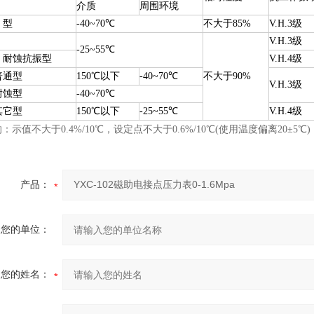
介质
周围环境
、型
-40~70
℃
不大于85%
V.H.3级
V.H.3级
-25~55
℃
、耐蚀抗振型
V.H.4级
普通型
150
℃
以下
-40~70
℃
不大于90%
V.H.3级
耐蚀型
-40~70
℃
其它型
150
℃
以下
-25~55
℃
V.H.4级
：示值不大于0.4%/10
℃
，设定点不大于0.6%/10
℃
(使用温度偏离20±5
℃
)
产品：
您的单位：
您的姓名：