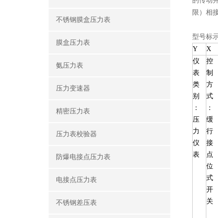
的传动
限）相
不锈钢膜盒压力表
型号标
膜盒压力表
Y
X
仪
控
氨压力表
表
制
类
方
压力变速器
别
式
：
：
精密压力表
压
缓
力
行
压力表校验器
仪
接
表
点
防爆电接点压力表
位
式
电接点压力表
开
关
不锈钢差压表