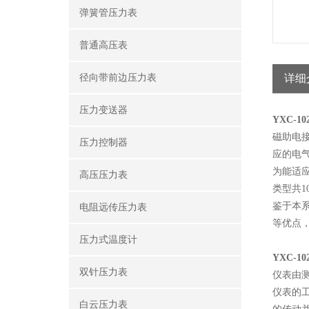
弹簧管压力表
普通高压表
径向带前边压力表
详细
压力变送器
YXC-1
磁助电
压力控制器
应的电气
为能适
高压压力表
类型共1
鉴于本
电阻远传压力表
等优点
压力式温度计
YXC-1
双针压力表
仪表由
仪表的
白云压力表