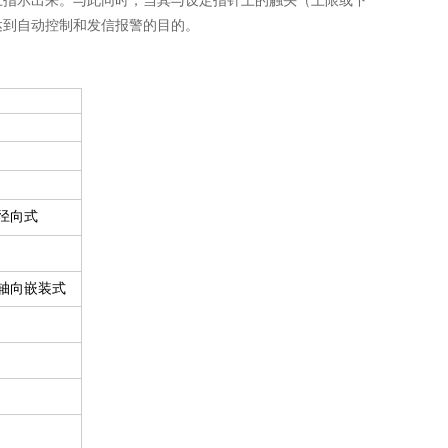
上指示出来。与此同时，当其与设定指针上的触头（上限或下
达到自动控制和发信报警的目的。
的径向式
m的轴向嵌装式