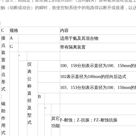
并予放大，由固定于齿轮轴上的指示指针（连同触头）逐将被测值在度盘
接触（动断或动合）的瞬时，致使控制系统中的电路得以断开或接通，以
示
C
规格
内容
接
A
适用于氨及其混合物
点
G
带有隔离装置
装
-
置
仪
100、150分别表示直径为100、150mm
接
表
点
102表示直径为100mm的径向后边式
公
形
称
103、153分别表示直径为100、150m
式
直
:
B
径
磁
-
及
助
型
作
其它
F-耐蚀；Z-抗振；FZ-耐蚀抗振
式
用
功能
式