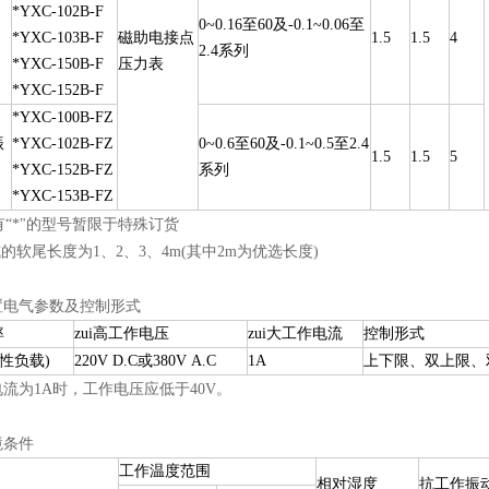
*YXC-102B-F
0~0.16至60及-0.1~0.06至
*YXC-103B-F
磁助电接点
1.5
1.5
4
2.4系列
*YXC-150B-F
压力表
*YXC-152B-F
*YXC-100B-FZ
振
*YXC-102B-FZ
0~0.6至60及-0.1~0.5至2.4
1.5
1.5
5
*YXC-152B-FZ
系列
*YXC-153B-FZ
标有“*"的型号暂限于特殊订货
式的软尾长度为1、2、3、4m(其中2m为优选长度)
置电气参数及控制形式
率
zui高工作电压
zui大工作电流
控制形式
阻性负载)
220V D.C或380V A.C
1A
上下限、双上限、
流为1A时，工作电压应低于40V。
境条件
工作温度范围
相对湿度
抗工作振