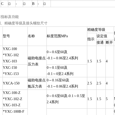
C
□
-
□
B
-
□
术指标及功能
围、精确度等级及接头螺纹尺寸
精确度等级
型号
名称
标度范围MPa
设定值
指示
接通
断开
YXC-100
0～
0.6
至60及
*YXC-102
磁助电接点
-0.1～0.06至2.4系列
YXC-103
1.5
1.5
4
压力表
YXC-150
0～0.1至60及
*YXC-153
-0.1～0至2.4系列
磁助电接点
0～0.16至60及
YXCA-150
2.5
2.5
4
氨压力表
-0.1～0.06至2.4系列
YXC-100-Z
0～0.6至60及-0.1～0.5至
*YXC-102-Z
1.5
1.5
5
2.4系列
YXC-103-Z
*YXC-100B-F