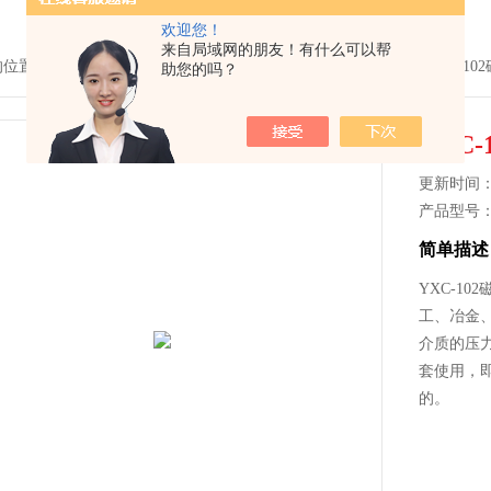
欢迎您！
来自局域网的朋友！有什么可以帮
的位置：
首页
>
产品中心
>
压力仪表
>
电接点压力表
> YXC-102YXC-1
助您的吗？
YXC
更新时间： 2
产品型号
简单描述
YXC-10
工、冶金
介质的压
套使用，
的。