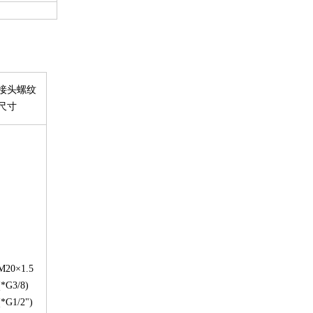
接头螺纹
尺寸
M20×1.5
(*G3/8)
(*G1/2")