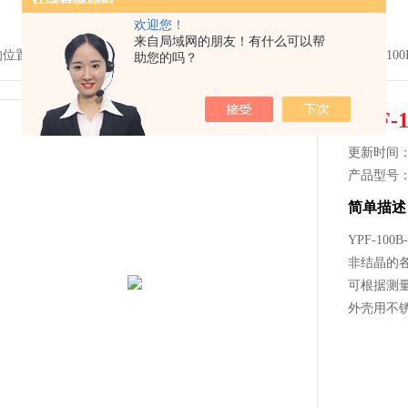
欢迎您！
来自局域网的朋友！有什么可以帮
的位置：
首页
>
产品中心
>
压力仪表
>
膜片压力表
> YPF-100B-FYPF-1
助您的吗？
YPF-
更新时间： 2
产品型号
简单描述
YPF-1
非结晶的
可根据测
外壳用不