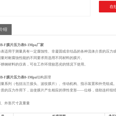
在
介绍
00B-F膜片压力表0-1Mpa
厂家
力表适用于测量具有一定腐蚀性、非凝固或非结晶的各种流体介质的压力
测量对耐腐蚀性能的不同要求而选用不同材料的膜片。
不锈钢材料的仪表，可在工作环境较恶劣的情况下使用。
00B-F膜片压力表0-1Mpa
结构原理
测量系列（包括法兰接头、波纹膜片）、传动机构
、指示装置
和外壳组成
介质的压力作用下，迫使膜片产生相应的弹性变形——位移，借助连杆组
围、外形尺寸及重量