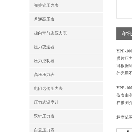
弹簧管压力表
普通高压表
径向带前边压力表
详细
压力变送器
YPF-1
膜片压
压力控制器
可根据
外壳用
高压压力表
YPF-1
电阻远传压力表
仪表由
压力式温度计
在被测
双针压力表
标度范
白云压力表