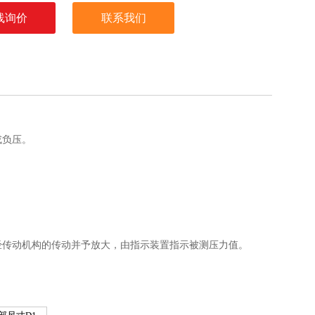
线询价
联系我们
或负压。
。
经传动机构的传动并予放大，由
指示装置指示被测压力值。