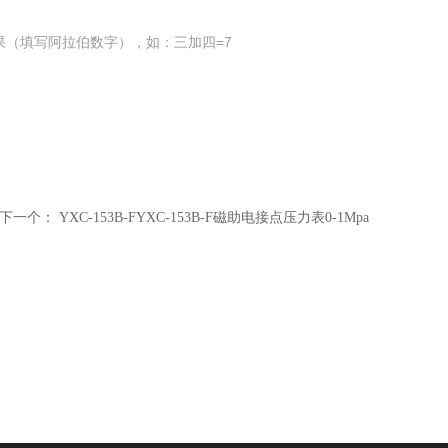
果（填写阿拉伯数字），如：三加四=7
下一个：
YXC-153B-FYXC-153B-F磁助电接点压力表0-1Mpa