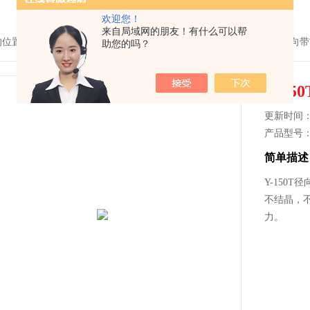
欢迎您！
来自局域网的朋友！有什么可以帮
的位置：
首页
>
产品中心
>
压力仪表
>
普通压力表
> Y-150TY-150T径向
助您的吗？
Y-15
更新时间： 2
产品型号
简单描述
Y-150T
不结晶，
力。