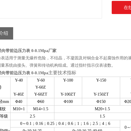
在
介绍
T径向带前边压力表 0-0.1Mpa厂家
力表适用于测量无爆炸危险，不结晶，不凝固及对铜合金不起腐蚀作用的
测量系统由接头、弹簧和传动机构组成。通过指针指示仪表读数。
主要技术指标
T径向带前边压力表 0-0.1Mpa
Y-40
Y-60
Y-100
Y-150
号
Y-60Z
Y-40Z
Y-60ZT
Y-100
Z
T
Y-150ZT
径mm
Φ40
Φ60
Φ100
Φ150
Φ20
螺纹
M10×1
M14×1.5
M20×1.5
等级
2.5
1.5
0
～
0.1
；
0.16
；
0.25
；
0.4
；
0.6
；
1
；
1.6
；
2.5
；
4
；
6
0
～
MPa
0~10;16;25
0~10;16;25;40;60