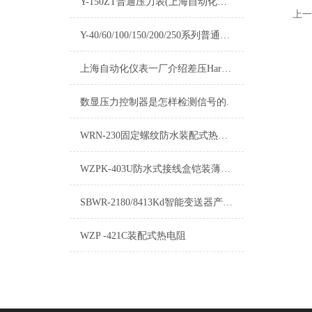
Y-150ZT普通压力表(上海自动化仪表四厂)-白云牌产品介绍
上一
Y-40/60/100/150/200/250系列普通压力表产品介绍
上海自动化仪表一厂介绍差压Hart变送器的加工技术
数显压力控制器是怎样检测信号的.
WRN-230固定螺纹防水装配式热电偶技术特点
WZPK-403U防水式接线盒铠装薄膜铂电阻
SBWR-2180/8413Kd智能变送器产品说明书
WZP -421C装配式热电阻