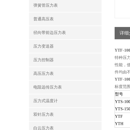
弹簧管压力表
普通高压表
径向带前边压力表
详细
压力变送器
YTF-1
特种压
压力控制器
性能，
件均由
高压压力表
YTF-1
标度范
电阻远传压力表
型号
压力式温度计
YTS-10
YTS-15
双针压力表
YTF
YTH
白云压力表