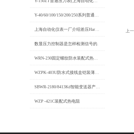
Y-150ZT普通压力表(上海自动化仪表四厂)-白云牌产品介绍
Y-40/60/100/150/200/250系列普通压力表产品介绍
上海自动化仪表一厂介绍差压Hart变送器的加工技术
上一
数显压力控制器是怎样检测信号的.
WRN-230固定螺纹防水装配式热电偶技术特点
WZPK-403U防水式接线盒铠装薄膜铂电阻
SBWR-2180/8413Kd智能变送器产品说明书
WZP -421C装配式热电阻