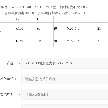
条件；-40～70
℃
-40～200
℃
（YHT型）相对湿度不大于85℅
；使用温度偏离20±5时；其温度附加误差不大于0.4℅/10
℃
D
H
L
d
h
0
φ100
90
20
M20×1.5
21
0
0
φ150
115
20
M20×1.5
21
0
产品：
您的单位：
您的姓名：