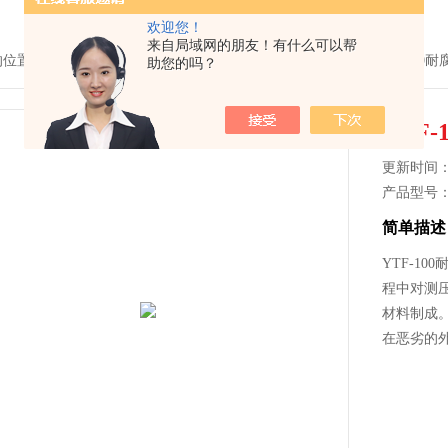
欢迎您！
来自局域网的朋友！有什么可以帮
的位置：
首页
>
产品中心
>
压力仪表
>
普通压力表
> YTF-100YTF-100
助您的吗？
YTF-
更新时间： 2
产品型号
简单描述
YTF-10
程中对测
材料制成
在恶劣的