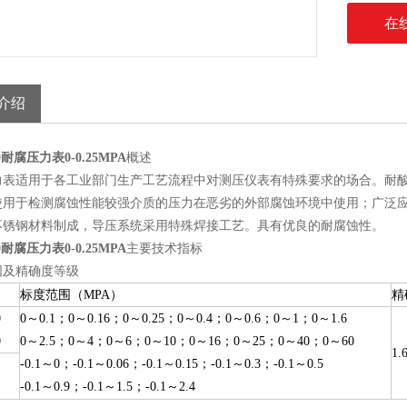
在
介绍
00耐腐压力表0-0.25MPA
概述
力表适用于各工业部门生产工艺流程中对测压仪表有特殊要求的场合。耐
使用于检测腐蚀性能较强介质的压力在恶劣的外部腐蚀环境中使用；广泛应
不锈钢材料制成，导压系统采用特殊焊接工艺。具有优良的耐腐蚀性。
00耐腐压力表0-0.25MPA
主要技术指标
围及精确度等级
标度范围（MPA）
精
0
0～0.1；0～0.16；0～0.25；0～0.4；0～0.6；0～1；0～1.6
0
0～2.5；0～4；0～6；0～10；0～16；0～25；0～40；0～60
1.
-0.1～0；-0.1～0.06；-0.1～0.15；-0.1～0.3；-0.1～0.5
-0.1～0.9；-0.1～1.5；-0.1～2.4