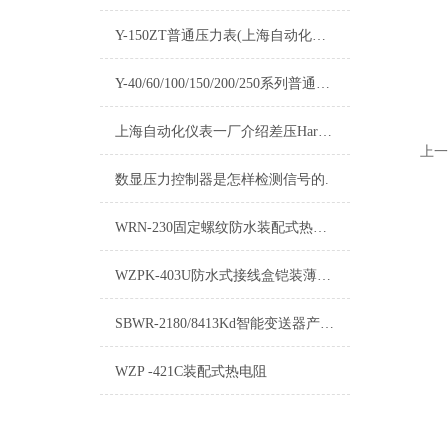
Y-150ZT普通压力表(上海自动化仪表四厂)-白云牌产品介绍
Y-40/60/100/150/200/250系列普通压力表产品介绍
上海自动化仪表一厂介绍差压Hart变送器的加工技术
上一
数显压力控制器是怎样检测信号的.
WRN-230固定螺纹防水装配式热电偶技术特点
WZPK-403U防水式接线盒铠装薄膜铂电阻
SBWR-2180/8413Kd智能变送器产品说明书
WZP -421C装配式热电阻