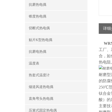
抗磨热电偶
锥度热电偶
切断式热电偶
详细
贴片K型热电偶
WR
工厂、
抗磨电热偶
合，如
热电阻
温度表
耐磨型
热套式温度计
的防腐
烟道风道热电偶
250
钛合金
直角弯头热电偶
酸）的腐
主要技
压簧式固定热电偶