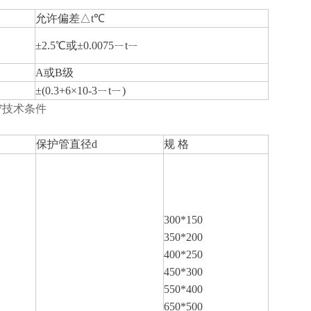
允许偏差△
t
℃
±
2.5
℃或±
0.0075
ㄧ
t
ㄧ
A
或
B
级
±
(0.3+6
×
10-3
ㄧ
t
ㄧ
)
97技术条件
保护管直径
d
规
格
300*150
350*200
400*250
450*300
550*400
650*500