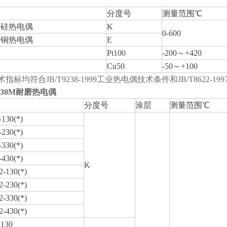
分度号
测量范围℃
镍硅热电偶
K
0-600
康铜热电偶
E
Pt100
-200
～
+420
Cu50
-50
～
+100
指标均符合JB/T9238-1999工业热电偶技术条件和JB/T8622-19
430M耐磨热电偶
分度号
涂层
测量范围℃
130(*)
230(*)
330(*)
430(*)
K
-130(*)
-230(*)
-330(*)
-430(*)
130