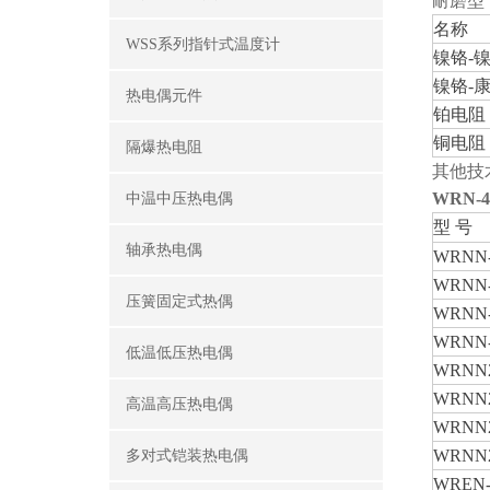
耐磨型
名称
WSS系列指针式温度计
镍铬
-
镍铬
-
热电偶元件
铂电阻
铜电阻
隔爆热电阻
其他技术
WRN-
中温中压热电偶
型
号
轴承热电偶
WRNN-
WRNN-
压簧固定式热偶
WRNN-
WRNN-
低温低压热电偶
WRNN2
WRNN2
高温高压热电偶
WRNN2
WRNN2
多对式铠装热电偶
WREN-