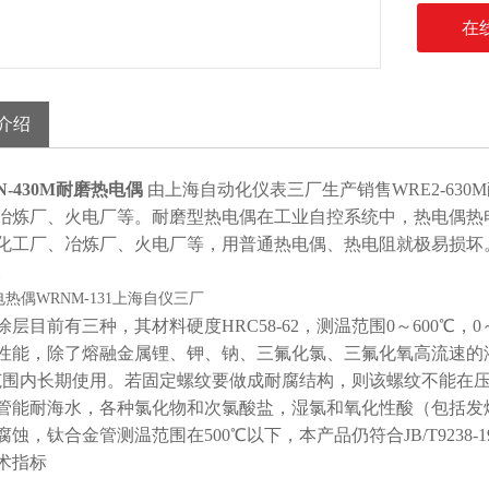
在
介绍
N-430M耐磨热电偶
由上海自动化仪表三厂生产销售WRE2-63
冶炼厂、火电厂等。耐磨型热电偶在工业自控系统中，热电偶热
化工厂、冶炼厂、火电厂等，用普通热电偶、热电阻就极易损坏
。
涂层目前有三种，其材料硬度HRC58-62，测温范围0～600℃，0
性能，除了熔融金属锂、钾、钠、三氟化氯、三氟化氧高流速的
℃范围内长期使用。若固定螺纹要做成耐腐结构，则该螺纹不能在
管能耐海水，各种氯化物和次氯酸盐，湿氯和氧化性酸（包括发
蚀，钛合金管测温范围在500℃以下，本产品仍符合JB/T9238-1999和
术指标