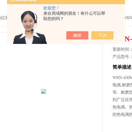
欢迎您！
来自局域网的朋友！有什么可以帮
的位置：
首页
>
产品中心
>
温度仪表系列
>
耐磨热电偶
> WRN-430MW
助您的吗？
WRN
更新时间： 2
产品型号
简单描述
WRN-4
电偶,耐
等。耐磨
到广泛应
热电偶、
的热电偶