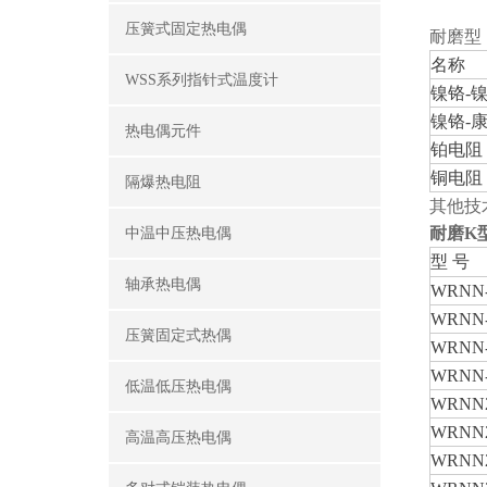
压簧式固定热电偶
耐磨型
名称
WSS系列指针式温度计
镍铬
-
镍铬
-
热电偶元件
铂电阻
铜电阻
隔爆热电阻
其他技术
耐磨K
中温中压热电偶
型
号
轴承热电偶
WRNN-
WRNN-
压簧固定式热偶
WRNN-
WRNN-
低温低压热电偶
WRNN2
WRNN2
高温高压热电偶
WRNN2