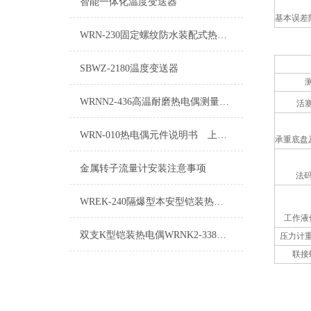
智能一体化温度变送器
基本误差
WRN-230固定螺纹防水装配式热电偶使用说明
SBWZ-2180温度变送器
WRNN2-436高温耐磨热电偶测量误差及其注意事项
活
WRN-010热电偶元件说明书 上海自动化仪表三厂
承重底盘
金属转子流量计安装注意事项
法
WREK-240隔爆型本安型铠装热电偶使用说明
工作液
双支K型铠装热电偶WRNK2-338产品简介
压力计
联接