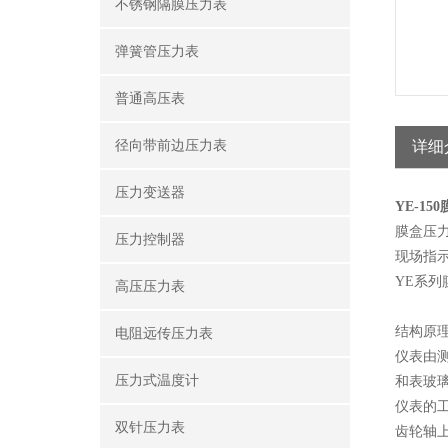
不锈钢隔膜压力表
弹簧管压力表
普通高压表
径向带前边压力表
详细
压力变送器
YE-15
膜盒压
压力控制器
现场指示
YE系
高压压力表
结构原
电阻远传压力表
仪表由
压力式温度计
和表玻
仪表的
双针压力表
齿轮轴