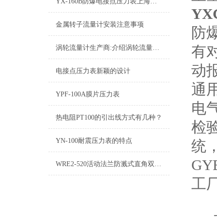
YX-160B防爆电接点压力表上海仪表四厂
YX
金属转子流量计安装注意事项
防
有
涡轮流量计生产商:介绍涡轮流量计的基本型号
动
电接点压力表新颖的设计
通
YPF-100A膜片压力表
电
热电阻PT100的引出线方式有几种？
检
YN-100耐震压力表的特点
统，
G
WRE2-520活动法兰防溅式直角双支热电偶
工