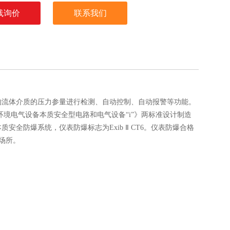
线询价
联系我们
的流体介质的压力参量进行检测、自动控制、自动报警等功能。
炸性环境电气设备本质安全型电路和电气设备“i”》两标准设计制造
全防爆系统，仪表防爆标志为Exib Ⅱ CT6。仪表防爆合格
险场所。