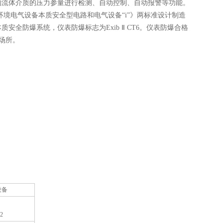
的流体介质的压力参量进行检测、自动控制、自动报警等功能。
炸性环境电气设备本质安全型电路和电气设备“i”》两标准设计制造
全防爆系统，仪表防爆标志为Exib Ⅱ CT6。仪表防爆合格
险场所。
设备
2