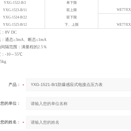
YXG-1522-B/2
单下限
WE77/EX
YXG-1523-B/11
双上限
YXG-1524-B/22
双下限
YXG-1525-B/12
下、上限
WE77/EX
：8V DC
：通态≥3mA、断态≤1mA
间隔范围：满量程的2.5％
：-10～55℃
5kg
产品：
您的单位：
您的姓名：