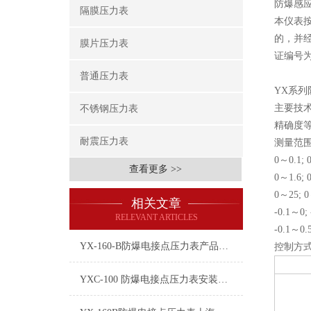
防爆感
隔膜压力表
本仪表按
的，并经
膜片压力表
证编号为
普通压力表
YX系
主要技
不锈钢压力表
精确度等
耐震压力表
测量范
0～0.1; 
查看更多 >>
0～1.6; 
0～25; 0
相关文章
-0.1～0; 
RELEVANT ARTICLES
-0.1～0.5
YX-160-B防爆电接点压力表产品介绍
控制方式
YXC-100 防爆电接点压力表安装维护常识