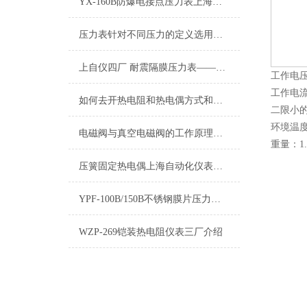
YX-160B防爆电接点压力表上海仪表四厂
压力表针对不同压力的定义选用方法
上自仪四厂 耐震隔膜压力表——使用要求
工作电压
工作电流
如何去开热电阻和热电偶方式和方法怎么区分
二限小的
环境温度
电磁阀与真空电磁阀的工作原理和作用
重量：1.
压簧固定热电偶上海自动化仪表三厂
YPF-100B/150B不锈钢膜片压力表上海自动化仪表四厂白云牌技术参数描述
WZP-269铠装热电阻仪表三厂介绍