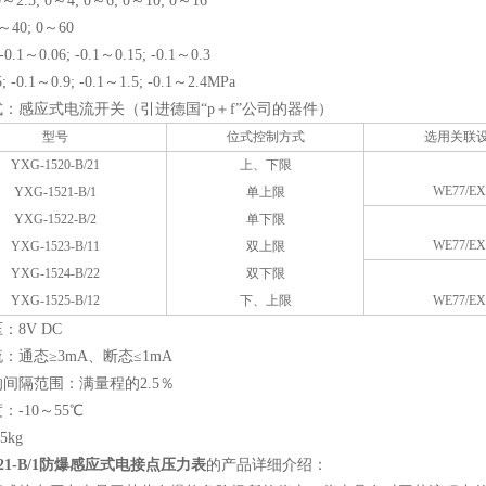
0～2.5; 0～4; 0～6; 0～10; 0～16
～40; 0～60
-0.1～0.06; -0.1～0.15; -0.1～0.3
; -0.1～0.9; -0.1～1.5; -0.1～2.4MPa
：感应式电流开关（引进德国“p＋f”公司的器件）
型号
位式控制方式
选用关联
YXG-1520-B/21
上、下限
WE77/EX
YXG-1521-B/1
单上限
YXG-1522-B/2
单下限
WE77/EX
YXG-1523-B/11
双上限
YXG-1524-B/22
双下限
YXG-1525-B/12
下、上限
WE77/EX
：8V DC
：通态≥3mA、断态≤1mA
间隔范围：满量程的2.5％
：-10～55℃
5kg
521-B/1防爆感应式电接点压力表
的产品详细介绍：