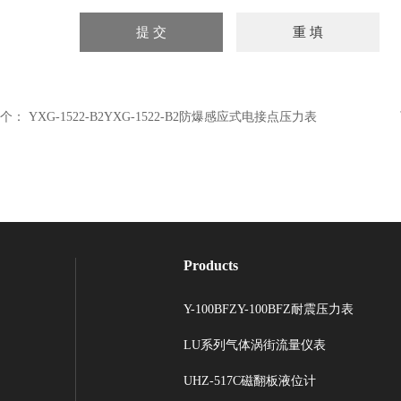
个：
YXG-1522-B2YXG-1522-B2防爆感应式电接点压力表
Products
Y-100BFZY-100BFZ耐震压力表
LU系列气体涡街流量仪表
UHZ-517C磁翻板液位计