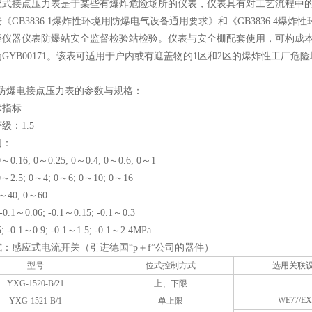
应式接点压力表是于某些有爆炸危险场所的仪表，仪表具有对工艺流程中
《GB3836.1爆炸性环境用防爆电气设备通用要求》和《GB3836.4爆
仪器仪表防爆站安全监督检验站检验。仪表与安全栅配套使用，可构成本质安
GYB00171。该表可适用于户内或有遮盖物的1区和2区的爆炸性工厂危
列防爆电接点压力表的参数与规格：
术指标
级：1.5
围：
0～0.16; 0～0.25; 0～0.4; 0～0.6; 0～1
0～2.5; 0～4; 0～6; 0～10; 0～16
～40; 0～60
-0.1～0.06; -0.1～0.15; -0.1～0.3
; -0.1～0.9; -0.1～1.5; -0.1～2.4MPa
：感应式电流开关（引进德国“p＋f”公司的器件）
型号
位式控制方式
选用关联
YXG-1520-B/21
上、下限
WE77/EX
YXG-1521-B/1
单上限