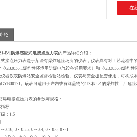
在
介绍
521-B/1防爆感应式电接点压力表
的产品详细介绍：
应式接点压力表是于某些有爆炸危险场所的仪表，仪表具有对工艺流程中
《GB3836.1爆炸性环境用防爆电气设备通用要求》和《GB3836.4爆
仪器仪表防爆站安全监督检验站检验。仪表与安全栅配套使用，可构成本质安
GYB00171。该表可适用于户内或有遮盖物的1区和2区的爆炸性工厂危
列防爆电接点压力表的参数与规格：
术指标
级：1.5
围：
0～0.16; 0～0.25; 0～0.4; 0～0.6; 0～1