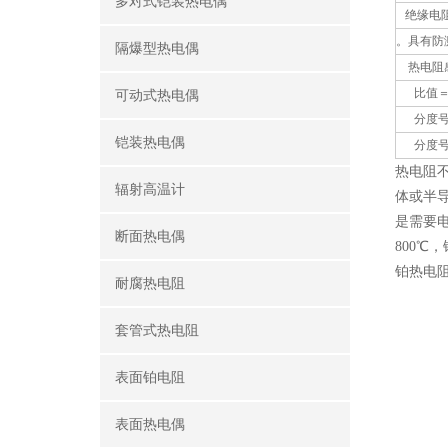
多对式铠装热电偶
绝缘电阻
。具有防
隔爆型热电偶
热电阻感
比值＝R
可动式热电偶
分度号为Pt1
铠装热电偶
分度号为Cu
热电阻
辐射高温计
体或半
是需要电
断面热电偶
800℃
铂热电
耐腐热电阻
套管式热电阻
表面铂电阻
表面热电偶