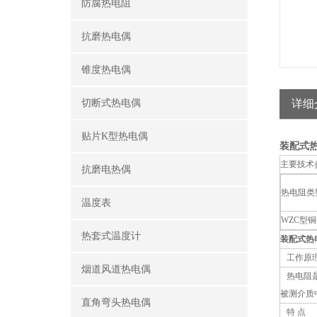
防腐热电阻
抗磨热电偶
锥度热电偶
切断式热电偶
详细
贴片K型热电偶
装配式热
主要技术
抗磨电热偶
热电阻类
温度表
WZC型
热套式温度计
装配式热电
工作原
烟道风道热电偶
热电阻是
被测介质
直角弯头热电偶
特 点