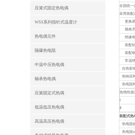
全国统一
压簧式固定热电偶
采用装配
更换易
WSS系列指针式温度计
规格齐
热电偶元件
绝缘电
装配铂热
隔爆热电阻
装配铜热
常温绝缘
中温中压热电偶
自热影响
热响应时
轴承热电偶
热电阻
热惰性级
压簧固定式热偶
Ⅰ
低温低压热电偶
Ⅱ
装配式热电
高温高压热电偶
热电阻的
热电阻z