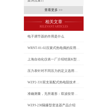
旋涡流量计
查看更多 >>
相关文章
RELEVANT ARTICLES
电子调节器的作用是什么
WRNT-01-02压簧式热电偶的应用需求
上海自动化仪表一厂介绍铠装K型1.5mm热电偶中布局中经常遇到的盲点
压力表针对不同压力的定义选用方法
WZP2-331双支装配式热电阻技术资料
准确测量，无所遁形：双波纹管差压计，为您的流体系统提供可靠压力差监测
WZPJ-230隔爆型变送器产品介绍