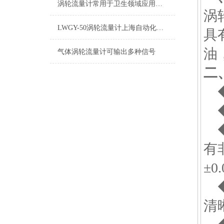
涡轮流量计常用于卫生领域应用概况
涡
LWGY-50涡轮流量计上海自动化仪表九厂
具
油
气体涡轮流量计可输出多种信号
二
◆
◆
◆
有
±0
◆
清