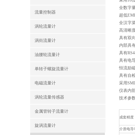
采用1
全数字量
流量控制器
超低EM
全汉字
涡轮流量计
高清晰度
具有双
涡街流量计
内部具
具有RS
油腰轮流量计
具有电
恒流励
单转子螺旋流量计
具有自
电磁流量计
采用SM
仪表内
涡轮流量传感器
技术参
金属管转子流量计
成套精度
旋涡流量计
介质电导