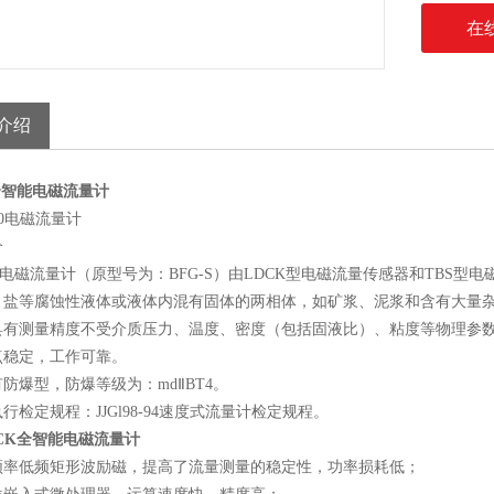
在
介绍
全智能电磁流量计
50电磁流量计
介
型电磁流量计（原型号为：BFG-S）由LDCK型电磁流量传感器和TBS
、盐等腐蚀性液体或液体内混有固体的两相体，如矿浆、泥浆和含有大量
具有测量精度不受介质压力、温度、密度（包括固液比）、粘度等物理参
点稳定，工作可靠。
防爆型，防爆等级为：mdⅡBT4。
行检定规程：JJGl98-94速度式流量计检定规程。
DCK全智能电磁流量计
频率低频矩形波励磁，提高了流量测量的稳定性，功率损耗低；