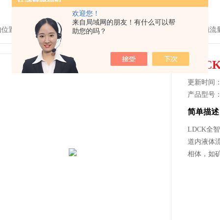
欢迎您！
来自局域网的朋友！有什么可以帮
的位置：
首页
>
产品中心
>
流量仪表
>
电磁流量计
> LDCK全智能电磁流
助您的吗？
LDC
更新时间： 2
产品型号
简单描述
LDCK全
道内液体
相体，如