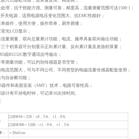
6位嵌入式微处理器，运算速度快、精度高；
处理，抗干扰能力强。测量可靠，精度高，流量测量范围可达1500:1；
I开关电源，适用电源电压变化范围大。抗EMC性能好；
菜单操作，使用方便，操作简单，易学易懂；
背光LCD显示；
向流量测量、双向总量累计功能，电流、频率具备双向输出功能；
有三个积算器可分别显示正向累计量、反向累计量及差值积算量；
485或RS232C数字通讯信号输出；
导率测量功能，可以判别传感器是否空管；
磁电流范围大，可与不同公司、不同类型的电磁流量传感器配套使用；
检与自诊断功能；
D器件和表面安装（SMT）技术，电路可靠性高；
部设计有不掉电时钟，可记录16次掉时间。
数
口径Φ10～250：±0．5％、±1．0％
：
口径Φ300～1200：±1．0％、±1．5％
率：
＞20uS/cm