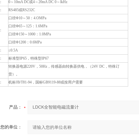
：
0～10mA DC或4～20mA DC 0～lkHz
：
RS485或RS232C
口径Φ10～50：4.OMPa
口径Φ65～125：1.6MPa
：
口径Φ150～1000：1.0MPa
口径Φ1200：0.6MPa
：
≤0.5A
：
标准型IP65，特殊型IP67
转换器电源220V，50Hz，传感器由转换器供电，（24V DC，特殊订
货）。
：
机标JB/T81-94，国标GB9119-88或按用户需要
产品：
您的单位：