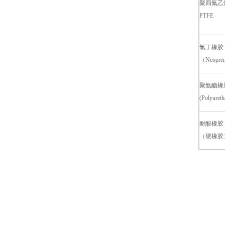
聚四氟乙
PTFE
氯丁橡胶
（Neopre
聚氨酯橡
(Polyureth
耐酸橡胶
（硬橡胶