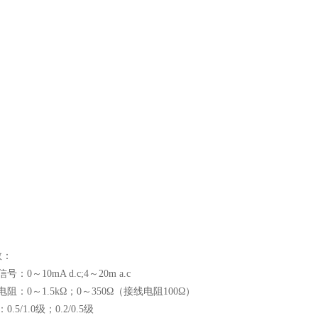
数：
：0～10mA d.c;4～20m a.c
阻：0～1.5kΩ；0～350Ω（接线电阻100Ω）
.5/1.0级；0.2/0.5级