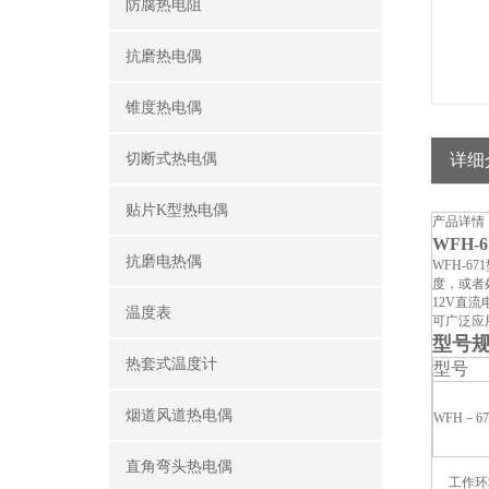
防腐热电阻
抗磨热电偶
锥度热电偶
切断式热电偶
详细
贴片K型热电偶
产品详情
WFH
抗磨电热偶
WFH-
度，或者
12V直
温度表
可广泛应
型号
热套式温度计
型号
烟道风道热电偶
WFH－67
直角弯头热电偶
工作环境