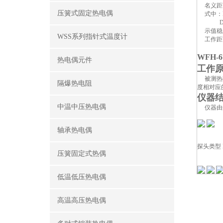
名义距离系数
压簧式固定热电偶
式中：L
D-被
示值稳定
WSS系列指针式温度计
工作距离：
WFH
热电偶元件
工作
被测热辐
隔爆热电阻
度相对应
仪器
中温中压热电偶
仪器由光
轴承热电偶
探头类型
压簧固定式热偶
低温低压热电偶
高温高压热电偶